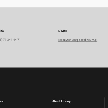
one
E-Mail
8) 71 344 44 71
repozytorium@ossolineum.pl
es
About Library