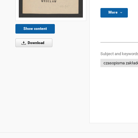
More
Show content
Download
Subject and keywords
czasopisma zakła