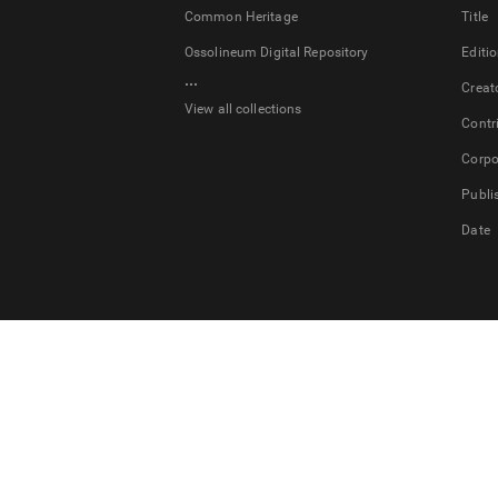
Common Heritage
Title
Ossolineum Digital Repository
Editi
...
Creat
View all collections
Contr
Corpo
Publi
Date