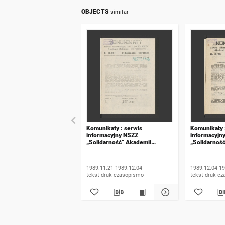
OBJECTS
similar
Komunikaty : serwis
Komunikaty 
informacyjny NSZZ
informacyjn
„Solidarność” Akademii
„Solidarnoś
Rolniczej we Wrocławiu. 1989,
Rolniczej w
numer 18
numer 19
1989.11.21-1989.12.04
1989.12.04-19
tekst druk czasopismo
tekst