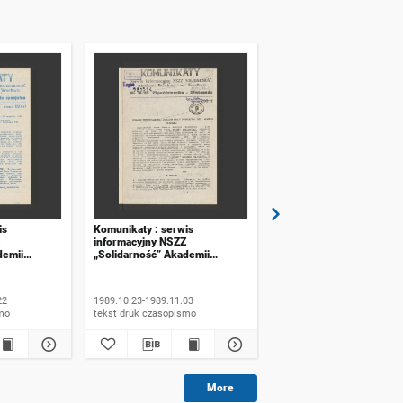
is
Komunikaty : serwis
Komunikaty : serwis
informacyjny NSZZ
informacyjny NSZZ
demii
„Solidarność” Akademii
„Solidarność” Akademii
ławiu. 1989,
Rolniczej we Wrocławiu. 1989,
Rolniczej we Wrocławiu.
 specjalne
numer 16
numer 17
22
1989.10.23-1989.11.03
1989.11.06-1989.11.20
ismo
tekst druk czasopismo
tekst druk czasopismo
More