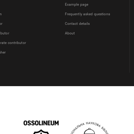
Example page
on
Frequently asked questions
or
Contact details
ibutor
About
rate contributor
sher