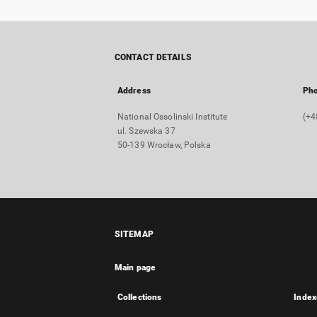
CONTACT DETAILS
Address
Ph
National Ossolinski Institute
(+4
ul. Szewska 37
50-139 Wrocław, Polska
SITEMAP
Main page
Collections
Index