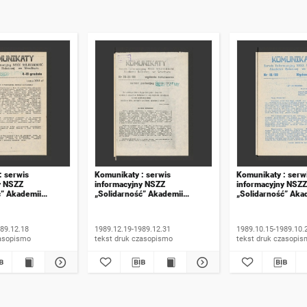
: serwis
Komunikaty : serwis
Komunikaty : serw
y NSZZ
informacyjny NSZZ
informacyjny NSZZ
ć” Akademii
„Solidarność” Akademii
„Solidarność” Aka
e Wrocławiu. 1989,
Rolniczej we Wrocławiu. 1989,
Rolniczej we Wroc
numer 20-21, wydanie
numer 15, wydanie
świąteczne
89.12.18
1989.12.19-1989.12.31
1989.10.15-1989.10.
 druk czasopismo
tekst druk czasopismo
tekst druk czasop