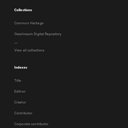
tab
Collections
Common Heritage
Ossolineum Digital Repository
...
View all collections
Indexes
Title
Edition
Creator
Contributor
Corporate contributor