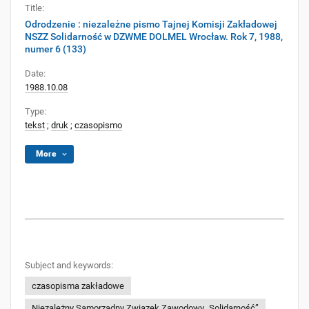
Title:
Odrodzenie : niezależne pismo Tajnej Komisji Zakładowej
NSZZ Solidarność w DZWME DOLMEL Wrocław. Rok 7, 1988,
numer 6 (133)
Date:
1988.10.08
Type:
tekst
;
druk
;
czasopismo
More
Subject and keywords:
czasopisma zakładowe
Niezależny Samorządny Związek Zawodowy „Solidarność”