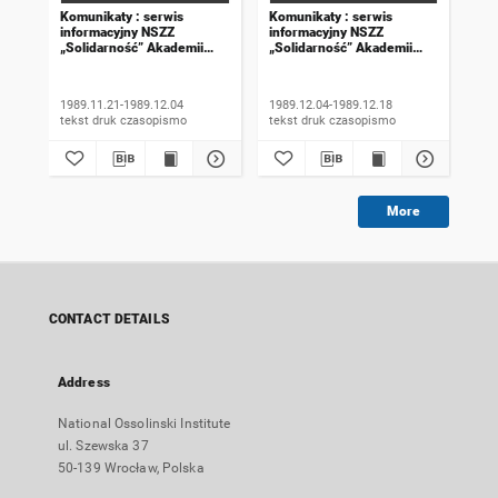
Komunikaty : serwis
Komunikaty : serwis
Kom
informacyjny NSZZ
informacyjny NSZZ
inf
„Solidarność” Akademii
„Solidarność” Akademii
„So
Rolniczej we Wrocławiu.
Rolniczej we Wrocławiu.
Rol
1989, numer 18
1989, numer 19
198
wyd
1989.11.21-1989.12.04
1989.12.04-1989.12.18
198
tekst druk czasopismo
tekst druk czasopismo
More
CONTACT DETAILS
Address
National Ossolinski Institute
ul. Szewska 37
50-139 Wrocław, Polska