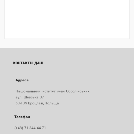
КОНТАКТНІ ДАНІ
Адреса
Національний інститут імені Оссолінських
вул. Шевська 37
50-139 Вроцлав, Польща
Телефон
(+48) 71 344 44 71