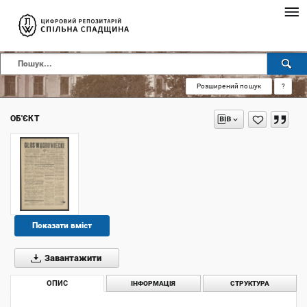
Розширений пошук
?
ОБ'ЄКТ
Показати вміст
Завантажити
ОПИС
ІНФОРМАЦІЯ
СТРУКТУРА