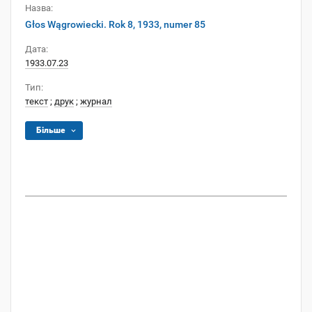
Назва:
Głos Wągrowiecki. Rok 8, 1933, numer 85
Дата:
1933.07.23
Тип:
текст
;
друк
;
журнал
Більше