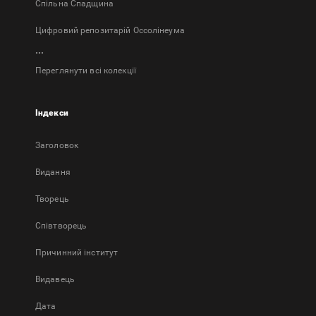
Спільна Спадщина
Цифровий репозитарій Оссолінеума
...
Переглянути всі колекції
Індекси
Заголовок
Bидання
Творець
Співтворець
Причинний інститут
Видавець
Дата