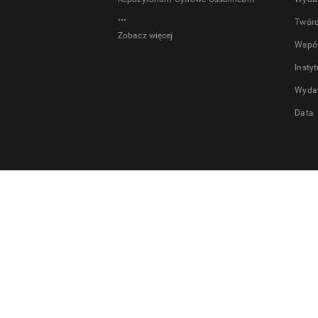
...
Twór
Zobacz więcej
Wspó
Insty
Wyda
Data