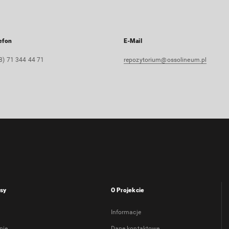
efon
E-Mail
8) 71 344 44 71
repozytorium@ossolineum.pl
sy
O Projekcie
Informacje
nie
Dane kontaktowe