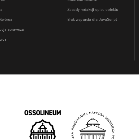
ca
Zasady redakcji opisu obiektu
łtwórca
Brak wsparcia dla JavaScript
tucja sprawcza
wca