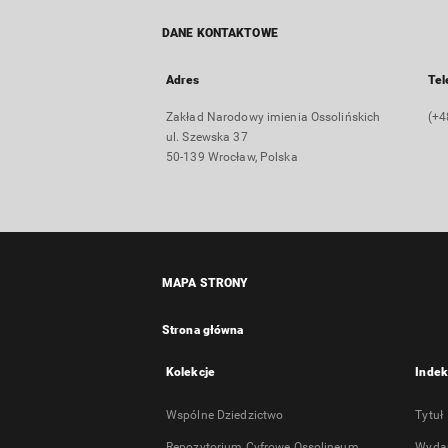
DANE KONTAKTOWE
Adres
Tel
Zakład Narodowy imienia Ossolińskich
(+4
ul. Szewska 37
50-139 Wrocław, Polska
MAPA STRONY
Strona główna
Kolekcje
Indek
Wspólne Dziedzictwo
Tytuł
Repozytorium Cyfrowe Ossolineum
Wyda