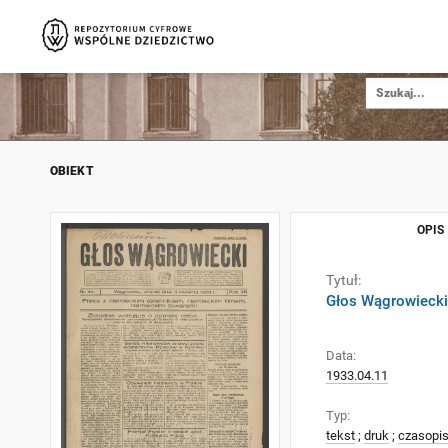
OBIEKT
OPIS
Tytuł:
Głos Wągrowiecki
Data:
1933.04.11
Typ:
tekst
;
druk
;
czasopi