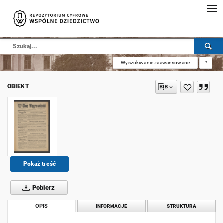
Wyszukiwanie zaawansowane
?
OBIEKT
Pokaż treść
Pobierz
OPIS
INFORMACJE
STRUKTURA