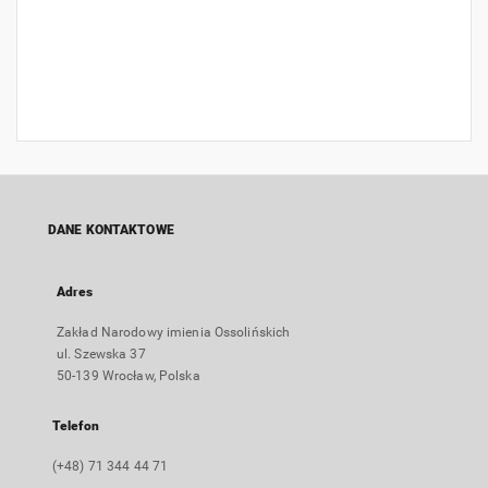
DANE KONTAKTOWE
Adres
Zakład Narodowy imienia Ossolińskich
ul. Szewska 37
50-139 Wrocław, Polska
Telefon
(+48) 71 344 44 71