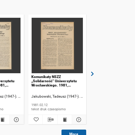
Komunikaty NSZZ
Komunikaty NSZZ
wersytetu
„Solidarność” Uniwersytetu
„Solidarność” Uniwersyt
981,
Wrocławskiego. 1981,
Wrocławskiego. 1981,
numer 23
numer 24
z (1947-). Rzecznik informacji
Jakubowski, Tadeusz (1947-). Rzecznik informacji
Jakubowski, Tadeusz (194
1981.02.12
1981.02.17
ismo
tekst druk czasopismo
tekst druk czasopismo
More