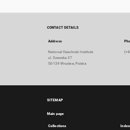
CONTACT DETAILS
Address
Ph
National Ossolinski Institute
(+4
ul. Szewska 37
50-139 Wrocław, Polska
SITEMAP
Main page
Collections
Index