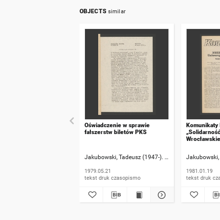
OBJECTS
similar
Oświadczenie w sprawie
Komunikaty
fałszerstw biletów PKS
„Solidarnoś
Wrocławskie
numer 20
Jakubowski, Tadeusz (1947-). Rzecznik informacji
Jakubowski, 
1979.05.21
1981.01.19
tekst druk czasopismo
tekst