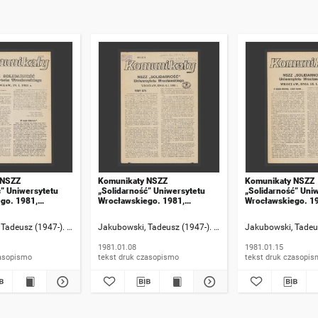
 NSZZ
Komunikaty NSZZ
Komunikaty NSZZ
ć” Uniwersytetu
„Solidarność” Uniwersytetu
„Solidarność” Uni
go. 1981,
Wrocławskiego. 1981,
Wrocławskiego. 1
numer 18
numer 19
Tadeusz (1947-). Rzecznik informacji
Jakubowski, Tadeusz (1947-). Rzecznik informacji
Jakubowski, Tadeus
1981.01.08
1981.01.15
 druk czasopismo
tekst druk czasopismo
tekst druk czasop