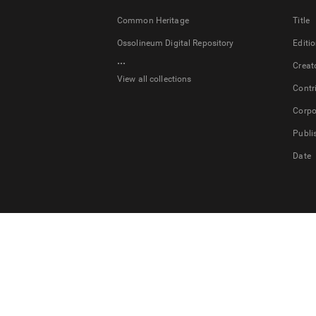
Common Heritage
Title
Ossolineum Digital Repository
Editi
...
Creat
View all collections
Contr
Corpo
Publi
Date