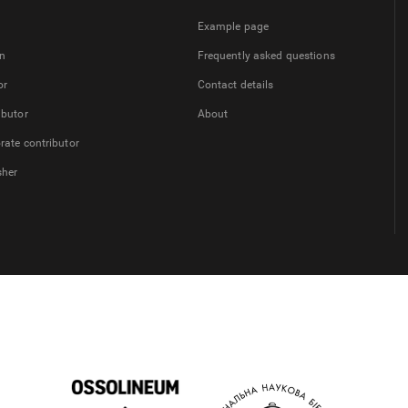
Example page
on
Frequently asked questions
or
Contact details
ibutor
About
rate contributor
sher