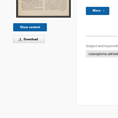
More
Show content
Download
Subject and keywords
czasopisma zakła