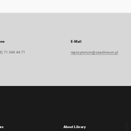
one
E-Mail
8) 71 344 44 71
repozytorium@ossolineum.pl
es
About Library