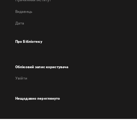
Причинний інститут
Видавець
Дата
Про Бібліотеку
Обліковий запис користувача
Увійти
Нещодавно переглянуто