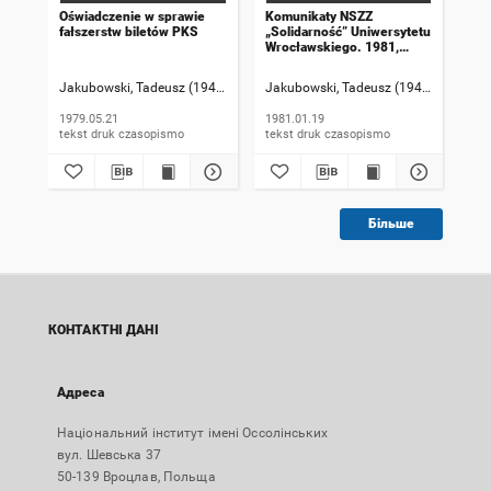
Oświadczenie w sprawie
Komunikaty NSZZ
Ko
fałszerstw biletów PKS
„Solidarność” Uniwersytetu
„So
Wrocławskiego. 1981,
Wro
numer 20
nu
Jakubowski, Tadeusz (1947-). Rzecznik informacji
Jakubowski, Tadeusz (1947-). Rzeczni
Jak
1979.05.21
1981.01.19
198
tekst druk czasopismo
tekst druk czasopismo
Більше
КОНТАКТНІ ДАНІ
Адреса
Національний інститут імені Оссолінських
вул. Шевська 37
50-139 Вроцлав, Польща