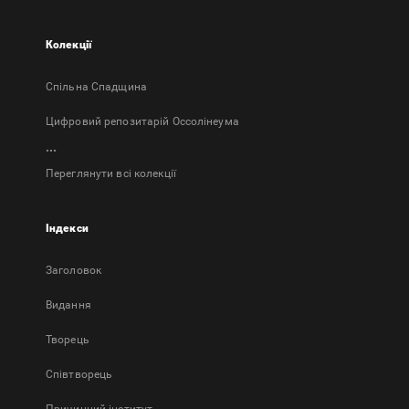
Колекції
Спільна Спадщина
Цифровий репозитарій Оссолінеума
...
Переглянути всі колекції
Індекси
Заголовок
Bидання
Творець
Співтворець