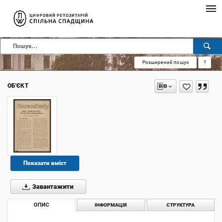
Розширений пошук
?
ОБ'ЄКТ
Показати вміст
Завантажити
ОПИС
ІНФОРМАЦІЯ
СТРУКТУРА