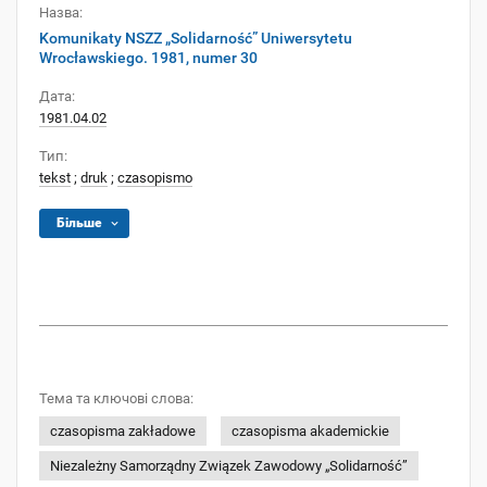
Назва:
Komunikaty NSZZ „Solidarność” Uniwersytetu
Wrocławskiego. 1981, numer 30
Дата:
1981.04.02
Тип:
tekst
;
druk
;
czasopismo
Більше
Тема та ключові слова:
czasopisma zakładowe
czasopisma akademickie
Niezależny Samorządny Związek Zawodowy „Solidarność”