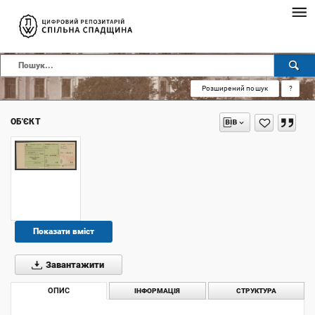
Розширений пошук
?
ОБ'ЄКТ
Показати вміст
Завантажити
ОПИС
ІНФОРМАЦІЯ
СТРУКТУРА