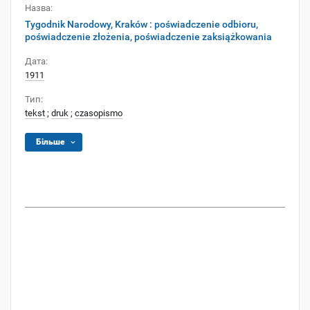
Назва:
Tygodnik Narodowy, Kraków : poświadczenie odbioru,
poświadczenie złożenia, poświadczenie zaksiążkowania
Дата:
1911
Тип:
tekst
;
druk
;
czasopismo
Більше