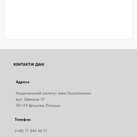
КОНТАКТНІ ДАНІ
Адреса
Національний інститут імені Оссолінських
вул. Шевська 37
50-139 Вроцлав, Польща
Телефон
(+48) 71 344 44 71