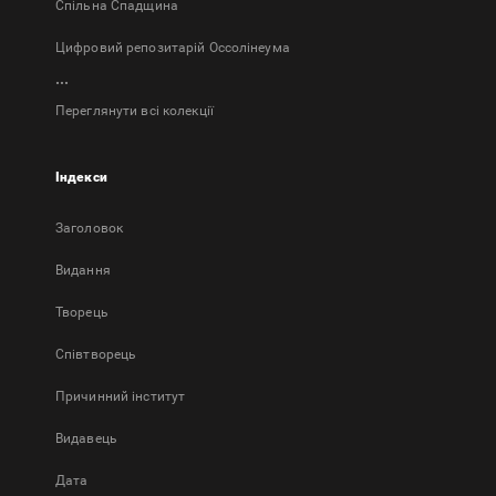
Спільна Спадщина
Цифровий репозитарій Оссолінеума
...
Переглянути всі колекції
Індекси
Заголовок
Bидання
Творець
Співтворець
Причинний інститут
Видавець
Дата