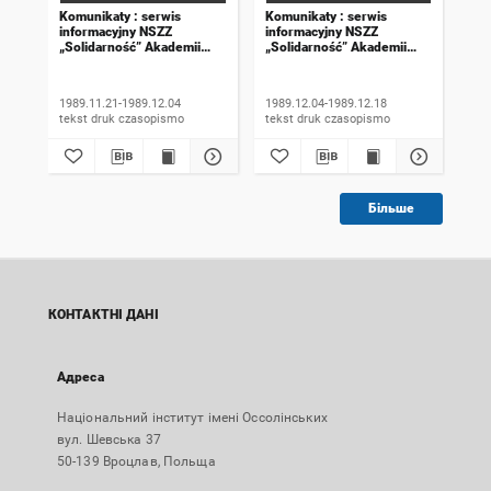
Komunikaty : serwis
Komunikaty : serwis
Kom
informacyjny NSZZ
informacyjny NSZZ
inf
„Solidarność” Akademii
„Solidarność” Akademii
„So
Rolniczej we Wrocławiu.
Rolniczej we Wrocławiu.
Rol
1989, numer 18
1989, numer 19
198
wyd
1989.11.21-1989.12.04
1989.12.04-1989.12.18
198
tekst druk czasopismo
tekst druk czasopismo
Більше
КОНТАКТНІ ДАНІ
Адреса
Національний інститут імені Оссолінських
вул. Шевська 37
50-139 Вроцлав, Польща