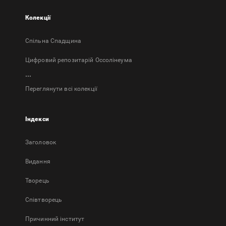
Колекції
Спільна Спадщина
Цифровий репозитарій Оссолінеума
...
Переглянути всі колекції
Індекси
Заголовок
Bидання
Творець
Співтворець
Причинний інститут