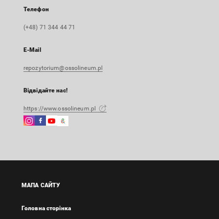
Телефон
(+48) 71 344 44 71
E-Mail
repozytorium@ossolineum.pl
Відвідайте нас!
https://www.ossolineum.pl
Instagram
Facebook
Instagram
Google
Зовнішнє
Зовнішнє
Зовнішнє
Arts
посилання,
посилання,
посилання,
&
відкриється
відкриється
відкриється
Culture
в
в
в
Зовнішнє
новій
новій
новій
посилання,
вкладці
вкладці
вкладці
відкриється
МАПА САЙТУ
в
новій
Головна сторінка
вкладці