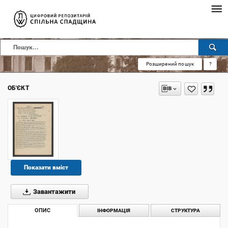
Розширений пошук
?
ОБ'ЄКТ
Показати вміст
Завантажити
ОПИС
ІНФОРМАЦІЯ
СТРУКТУРА