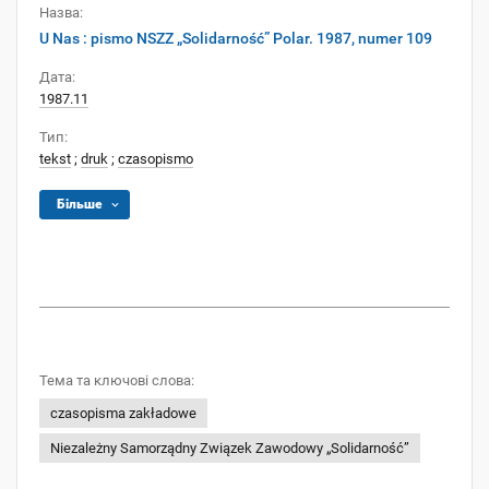
Назва:
U Nas : pismo NSZZ „Solidarność” Polar. 1987, numer 109
Дата:
1987.11
Тип:
tekst
;
druk
;
czasopismo
Більше
Тема та ключові слова:
czasopisma zakładowe
Niezależny Samorządny Związek Zawodowy „Solidarność”