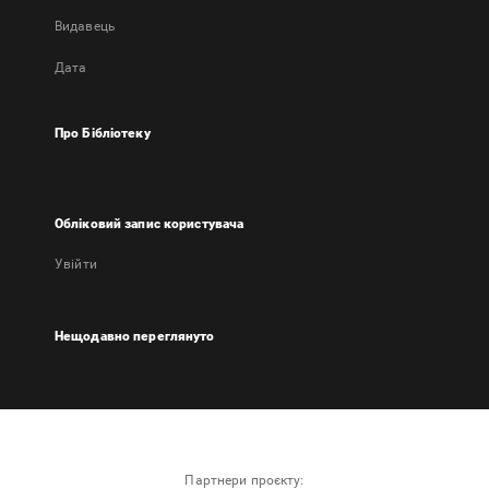
Видавець
Дата
Про Бібліотеку
Обліковий запис користувача
Увійти
Нещодавно переглянуто
Партнери проєкту: