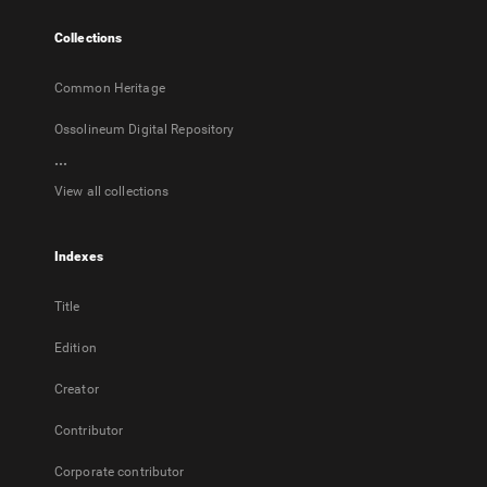
tab
Collections
Common Heritage
Ossolineum Digital Repository
...
View all collections
Indexes
Title
Edition
Creator
Contributor
Corporate contributor