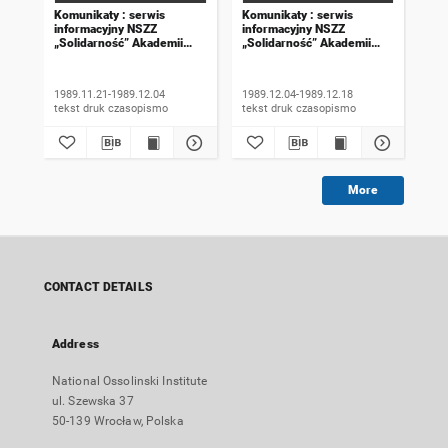
Komunikaty : serwis
Komunikaty : serwis
Kom
informacyjny NSZZ
informacyjny NSZZ
inf
„Solidarność” Akademii
„Solidarność” Akademii
„So
Rolniczej we Wrocławiu.
Rolniczej we Wrocławiu.
Rol
1989, numer 18
1989, numer 19
198
wyd
1989.11.21-1989.12.04
1989.12.04-1989.12.18
198
tekst druk czasopismo
tekst druk czasopismo
More
CONTACT DETAILS
Address
National Ossolinski Institute
ul. Szewska 37
50-139 Wrocław, Polska