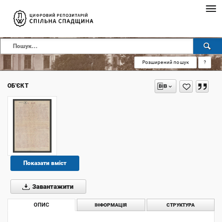
Розширений пошук
?
ОБ'ЄКТ
Показати вміст
Завантажити
ОПИС
ІНФОРМАЦІЯ
СТРУКТУРА