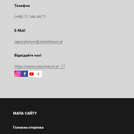
Телефон
(+48) 71 344 44 71
E-Mail
repozytorium@ossolineum.pl
Відвідайте нас!
https://www.ossolineum.pl
Instagram
Facebook
Instagram
Google
Зовнішнє
Зовнішнє
Зовнішнє
Arts
посилання,
посилання,
посилання,
&
відкриється
відкриється
відкриється
Culture
в
в
в
Зовнішнє
новій
новій
новій
посилання,
вкладці
вкладці
вкладці
відкриється
МАПА САЙТУ
в
новій
Головна сторінка
вкладці