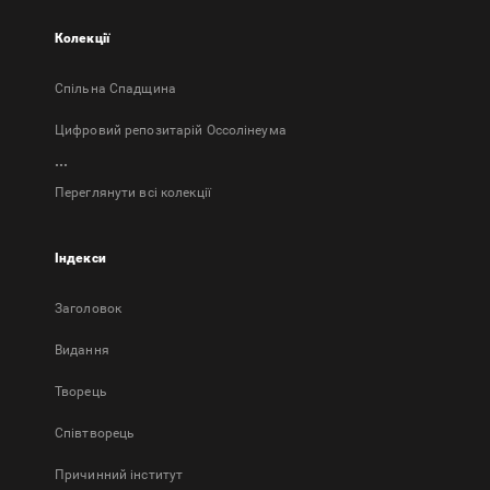
Колекції
Спільна Спадщина
Цифровий репозитарій Оссолінеума
...
Переглянути всі колекції
Індекси
Заголовок
Bидання
Творець
Співтворець
Причинний інститут