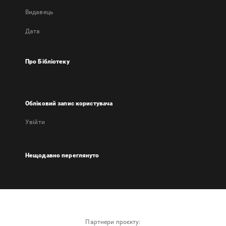
Видавець
Дата
Про Бібліотеку
Обліковий запис користувача
Увійти
Нещодавно переглянуто
Партнери проєкту: