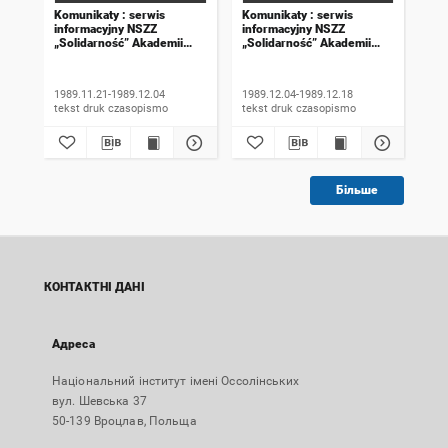
Komunikaty : serwis
Komunikaty : serwis
Kom
informacyjny NSZZ
informacyjny NSZZ
inf
„Solidarność” Akademii
„Solidarność” Akademii
„So
Rolniczej we Wrocławiu.
Rolniczej we Wrocławiu.
Rol
1989, numer 18
1989, numer 19
198
wyd
1989.11.21-1989.12.04
1989.12.04-1989.12.18
198
tekst druk czasopismo
tekst druk czasopismo
Більше
КОНТАКТНІ ДАНІ
Адреса
Національний інститут імені Оссолінських
вул. Шевська 37
50-139 Вроцлав, Польща