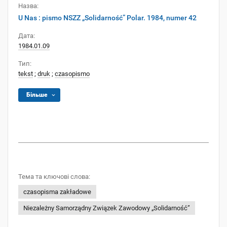
Назва:
U Nas : pismo NSZZ „Solidarność” Polar. 1984, numer 42
Дата:
1984.01.09
Тип:
tekst
;
druk
;
czasopismo
Більше
Тема та ключові слова:
czasopisma zakładowe
Niezależny Samorządny Związek Zawodowy „Solidarność”