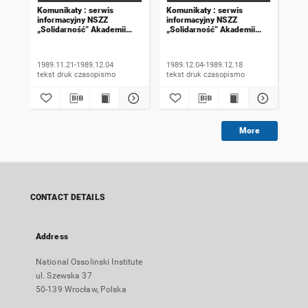
Komunikaty : serwis
Komunikaty : serwis
Kom
informacyjny NSZZ
informacyjny NSZZ
inf
„Solidarność” Akademii
„Solidarność” Akademii
„So
Rolniczej we Wrocławiu.
Rolniczej we Wrocławiu.
Rol
1989, numer 18
1989, numer 19
198
wyd
1989.11.21-1989.12.04
1989.12.04-1989.12.18
198
tekst druk czasopismo
tekst druk czasopismo
More
CONTACT DETAILS
Address
National Ossolinski Institute
ul. Szewska 37
50-139 Wrocław, Polska