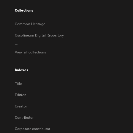
tab
Collections
Common Heritage
Ossolineum Digital Repository
...
View all collections
Indexes
Title
Edition
Creator
Contributor
Corporate contributor