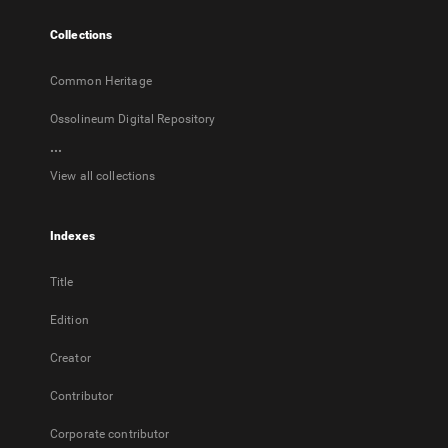
tab
Collections
Common Heritage
Ossolineum Digital Repository
...
View all collections
Indexes
Title
Edition
Creator
Contributor
Corporate contributor