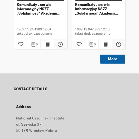
Komunikaty : serwis
Komunikaty : serwis
Kom
informacyjny NSZZ
informacyjny NSZZ
inf
„Solidarność” Akademii
„Solidarność” Akademii
„So
Rolniczej we Wrocławiu.
Rolniczej we Wrocławiu.
Rol
1989, numer 18
1989, numer 19
198
wyd
1989.11.21-1989.12.04
1989.12.04-1989.12.18
198
tekst druk czasopismo
tekst druk czasopismo
More
CONTACT DETAILS
Address
National Ossolinski Institute
ul. Szewska 37
50-139 Wrocław, Polska