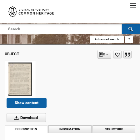
Advanced search
?
OBJECT
Show content
Download
DESCRIPTION
INFORMATION
STRUCTURE