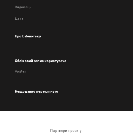
Видавець
Дата
Про Бібліотеку
Обліковий запис користувача
Увійти
Нещодавно переглянуто
Партнери проєкту: