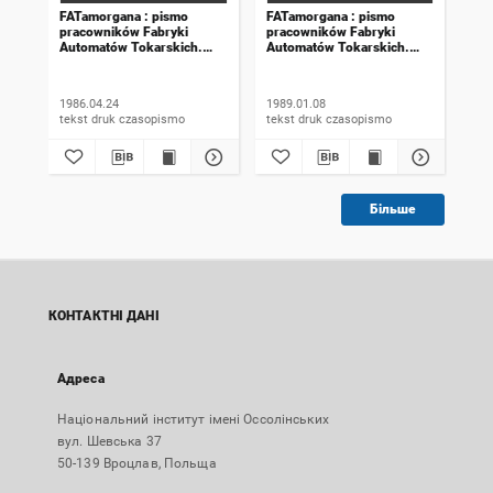
FATamorgana : pismo
FATamorgana : pismo
FAT
pracowników Fabryki
pracowników Fabryki
pra
Automatów Tokarskich.
Automatów Tokarskich.
Aut
1986, numer 6 (96)
1989, numer 20 (140)
198
1986.04.24
1989.01.08
198
tekst druk czasopismo
tekst druk czasopismo
Більше
КОНТАКТНІ ДАНІ
Адреса
Національний інститут імені Оссолінських
вул. Шевська 37
50-139 Вроцлав, Польща