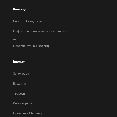
Колекції
Спільна Спадщина
Цифровий репозитарій Оссолінеума
...
Переглянути всі колекції
Індекси
Заголовок
Bидання
Творець
Співтворець
Причинний інститут