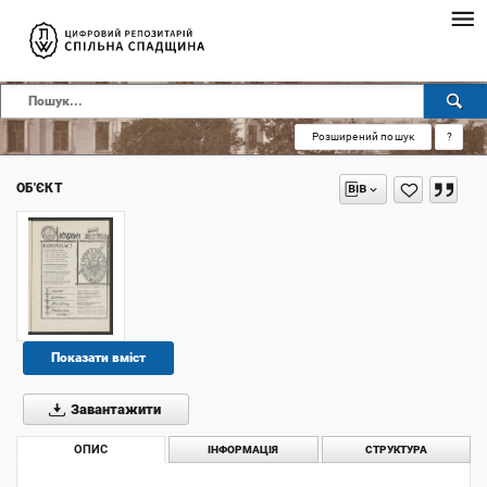
Розширений пошук
?
ОБ'ЄКТ
Показати вміст
Завантажити
ОПИС
ІНФОРМАЦІЯ
СТРУКТУРА