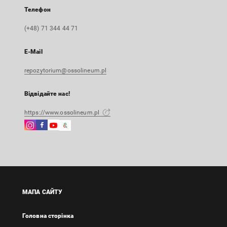
Телефон
(+48) 71 344 44 71
E-Mail
repozytorium@ossolineum.pl
Відвідайте нас!
https://www.ossolineum.pl
Instagram
Facebook
Instagram
Google
Зовнішнє
Зовнішнє
Зовнішнє
Arts
посилання,
посилання,
посилання,
&
відкриється
відкриється
відкриється
Culture
в
в
в
Зовнішнє
новій
новій
новій
посилання,
вкладці
вкладці
вкладці
відкриється
МАПА САЙТУ
в
новій
Головна сторінка
вкладці