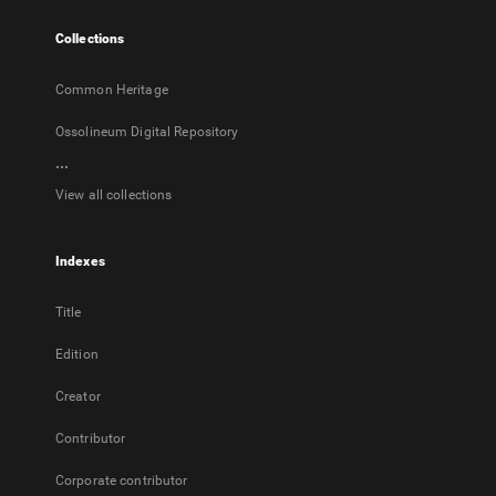
tab
Collections
Common Heritage
Ossolineum Digital Repository
...
View all collections
Indexes
Title
Edition
Creator
Contributor
Corporate contributor