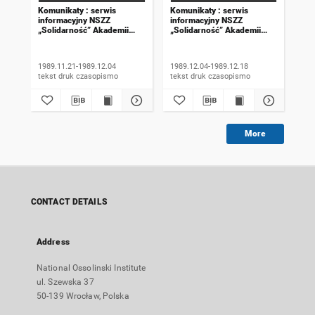
Komunikaty : serwis
Komunikaty : serwis
Kom
informacyjny NSZZ
informacyjny NSZZ
inf
„Solidarność” Akademii
„Solidarność” Akademii
„So
Rolniczej we Wrocławiu.
Rolniczej we Wrocławiu.
Rol
1989, numer 18
1989, numer 19
198
wyd
1989.11.21-1989.12.04
1989.12.04-1989.12.18
198
tekst druk czasopismo
tekst druk czasopismo
More
CONTACT DETAILS
Address
National Ossolinski Institute
ul. Szewska 37
50-139 Wrocław, Polska