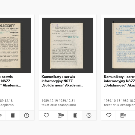
: serwis
Komunikaty : serwis
Komunikaty : serw
y NSZZ
informacyjny NSZZ
informacyjny NSZZ
ć” Akademii
„Solidarność” Akademii
„Solidarność” Aka
e Wrocławiu. 1989,
Rolniczej we Wrocławiu. 1989,
Rolniczej we Wroc
numer 20-21, wydanie
numer 15, wydanie
świąteczne
89.12.18
1989.12.19-1989.12.31
1989.10.15-1989.10.
 druk czasopismo
tekst druk czasopismo
tekst druk czasop