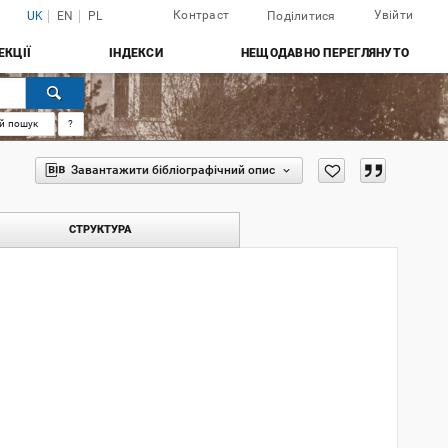
Контраст
Увійти
UK
EN
PL
Поділитися
ЕКЦІЇ
ІНДЕКСИ
НЕЩОДАВНО ПЕРЕГЛЯНУТО
й пошук
?
Завантажити бібліографічний опис
СТРУКТУРА