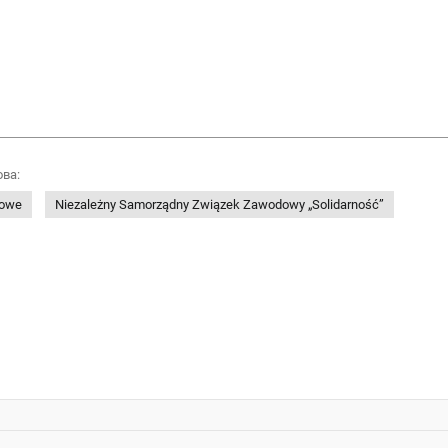
ова:
dowe
Niezależny Samorządny Związek Zawodowy „Solidarność”