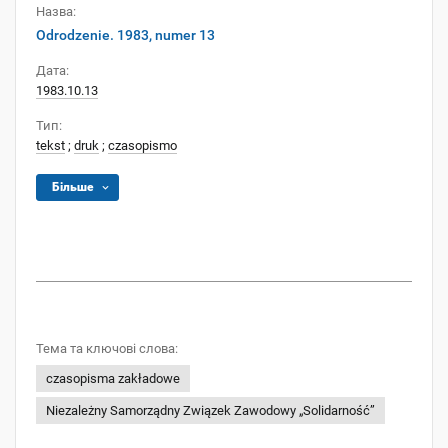
Назва:
Odrodzenie. 1983, numer 13
Дата:
1983.10.13
Тип:
tekst
;
druk
;
czasopismo
Більше
Тема та ключові слова:
czasopisma zakładowe
Niezależny Samorządny Związek Zawodowy „Solidarność”