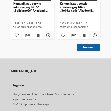
Komunikaty : serwis
Komunikaty : serwis
Kom
informacyjny NSZZ
informacyjny NSZZ
inf
„Solidarność” Akademii
„Solidarność” Akademii
„So
Rolniczej we Wrocławiu.
Rolniczej we Wrocławiu.
Rol
1989, numer 18
1989, numer 19
198
wyd
1989.11.21-1989.12.04
1989.12.04-1989.12.18
198
tekst druk czasopismo
tekst druk czasopismo
Більше
КОНТАКТНІ ДАНІ
Адреса
Національний інститут імені Оссолінських
вул. Шевська 37
50-139 Вроцлав, Польща