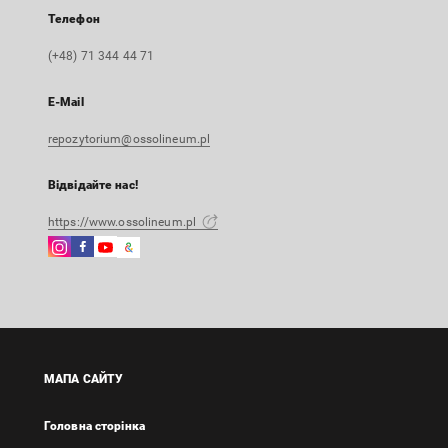
Телефон
(+48) 71 344 44 71
E-Mail
repozytorium@ossolineum.pl
Відвідайте нас!
https://www.ossolineum.pl
Instagram
Facebook
Instagram
Google
Зовнішнє
Зовнішнє
Зовнішнє
Arts
посилання,
посилання,
посилання,
&
відкриється
відкриється
відкриється
Culture
в
в
в
Зовнішнє
новій
новій
новій
посилання,
вкладці
вкладці
вкладці
відкриється
МАПА САЙТУ
в
новій
Головна сторінка
вкладці