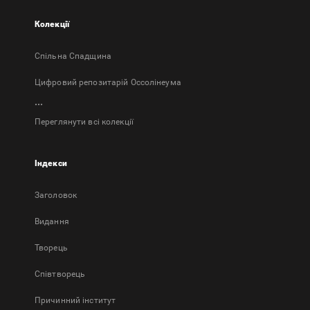
Колекції
Спільна Спадщина
Цифровий репозитарій Оссолінеума
...
Переглянути всі колекції
Індекси
Заголовок
Bидання
Творець
Співтворець
Причинний інститут