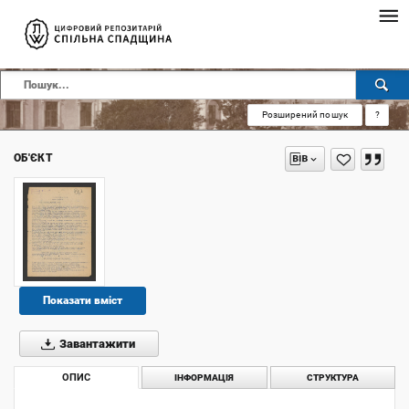
Розширений пошук
?
ОБ'ЄКТ
Показати вміст
Завантажити
ОПИС
ІНФОРМАЦІЯ
СТРУКТУРА