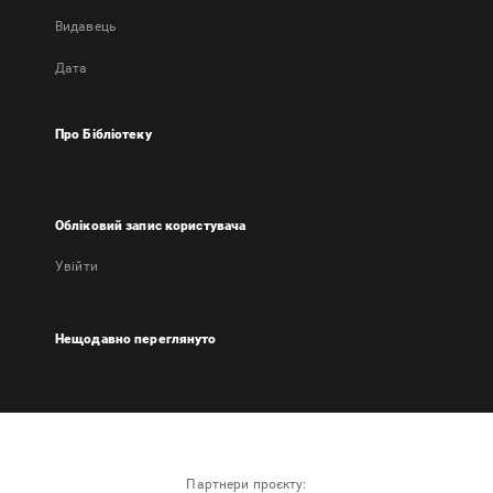
Видавець
Дата
Про Бібліотеку
Обліковий запис користувача
Увійти
Нещодавно переглянуто
Партнери проєкту: