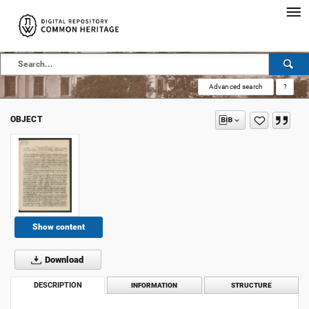
Advanced search
?
OBJECT
Show content
Download
DESCRIPTION
INFORMATION
STRUCTURE