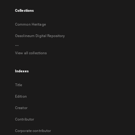
tab
Collections
Common Heritage
Ossolineum Digital Repository
...
View all collections
Indexes
Title
Edition
Creator
Contributor
Corporate contributor