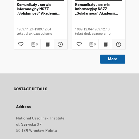
Komunikaty : serwis
Komunikaty : serwis
Kom
informacyjny NSZZ
informacyjny NSZZ
inf
„Solidarność” Akademii
„Solidarność” Akademii
„So
Rolniczej we Wrocławiu.
Rolniczej we Wrocławiu.
Rol
1989, numer 18
1989, numer 19
198
wyd
1989.11.21-1989.12.04
1989.12.04-1989.12.18
198
tekst druk czasopismo
tekst druk czasopismo
More
CONTACT DETAILS
Address
National Ossolinski Institute
ul. Szewska 37
50-139 Wrocław, Polska