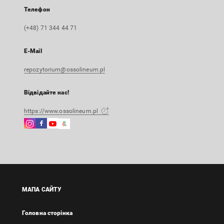
Телефон
(+48) 71 344 44 71
E-Mail
repozytorium@ossolineum.pl
Відвідайте нас!
https://www.ossolineum.pl
Instagram
Facebook
Instagram
Google
Зовнішнє
Зовнішнє
Зовнішнє
Arts
посилання,
посилання,
посилання,
&
відкриється
відкриється
відкриється
Culture
в
в
в
Зовнішнє
новій
новій
новій
посилання,
вкладці
вкладці
вкладці
відкриється
МАПА САЙТУ
в
новій
Головна сторінка
вкладці