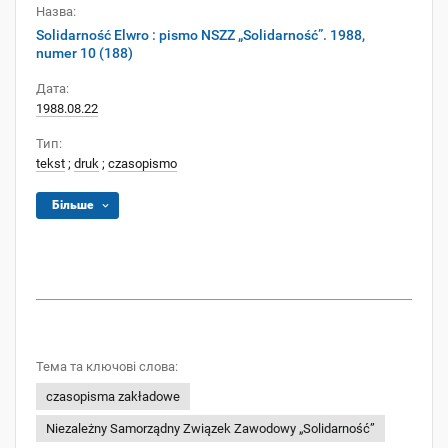
Назва:
Solidarność Elwro : pismo NSZZ „Solidarność”. 1988,
numer 10 (188)
Дата:
1988.08.22
Тип:
tekst
;
druk
;
czasopismo
Більше
Тема та ключові слова:
czasopisma zakładowe
Niezależny Samorządny Związek Zawodowy „Solidarność”