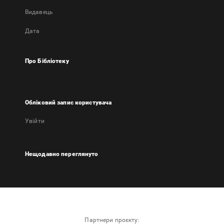
Видавець
Дата
Про Бібліотеку
Обліковий запис користувача
Увійти
Нещодавно переглянуто
Партнери проєкту: