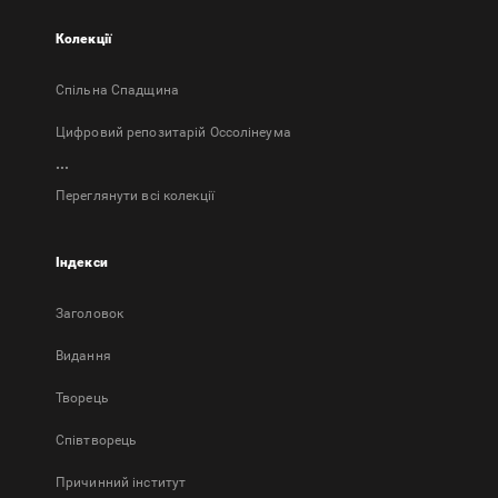
Колекції
Спільна Спадщина
Цифровий репозитарій Оссолінеума
...
Переглянути всі колекції
Індекси
Заголовок
Bидання
Творець
Співтворець
Причинний інститут