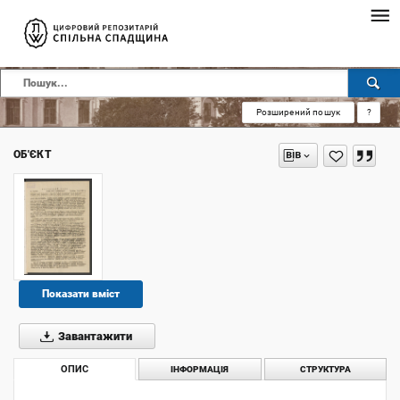
Розширений пошук
?
ОБ'ЄКТ
Показати вміст
Завантажити
ОПИС
ІНФОРМАЦІЯ
СТРУКТУРА