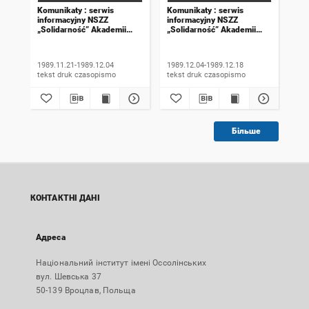
Komunikaty : serwis
Komunikaty : serwis
Kom
informacyjny NSZZ
informacyjny NSZZ
inf
„Solidarność” Akademii
„Solidarność” Akademii
„So
Rolniczej we Wrocławiu.
Rolniczej we Wrocławiu.
Rol
1989, numer 18
1989, numer 19
198
wyd
1989.11.21-1989.12.04
1989.12.04-1989.12.18
198
tekst druk czasopismo
tekst druk czasopismo
Більше
КОНТАКТНІ ДАНІ
Адреса
Національний інститут імені Оссолінських
вул. Шевська 37
50-139 Вроцлав, Польща