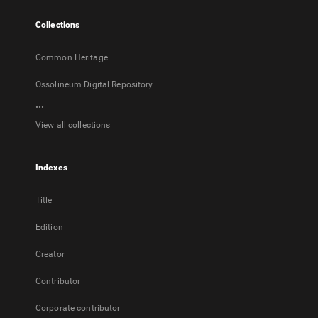
tab
Collections
Common Heritage
Ossolineum Digital Repository
...
View all collections
Indexes
Title
Edition
Creator
Contributor
Corporate contributor