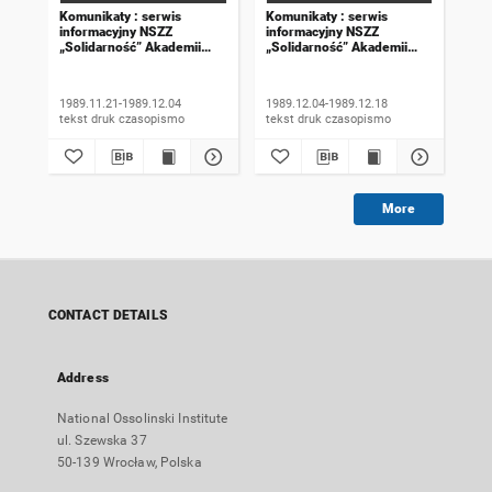
Komunikaty : serwis
Komunikaty : serwis
Kom
informacyjny NSZZ
informacyjny NSZZ
inf
„Solidarność” Akademii
„Solidarność” Akademii
„So
Rolniczej we Wrocławiu.
Rolniczej we Wrocławiu.
Rol
1989, numer 18
1989, numer 19
198
wyd
1989.11.21-1989.12.04
1989.12.04-1989.12.18
198
tekst druk czasopismo
tekst druk czasopismo
More
CONTACT DETAILS
Address
National Ossolinski Institute
ul. Szewska 37
50-139 Wrocław, Polska