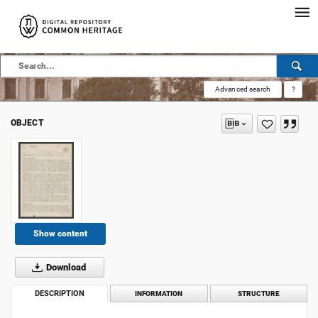
Advanced search
?
OBJECT
Show content
Download
DESCRIPTION
INFORMATION
STRUCTURE