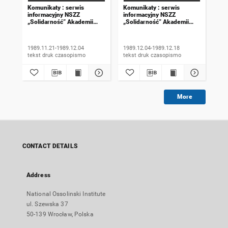
Komunikaty : serwis
Komunikaty : serwis
Kom
informacyjny NSZZ
informacyjny NSZZ
inf
„Solidarność” Akademii
„Solidarność” Akademii
„So
Rolniczej we Wrocławiu.
Rolniczej we Wrocławiu.
Rol
1989, numer 18
1989, numer 19
198
wyd
1989.11.21-1989.12.04
1989.12.04-1989.12.18
198
tekst druk czasopismo
tekst druk czasopismo
More
CONTACT DETAILS
Address
National Ossolinski Institute
ul. Szewska 37
50-139 Wrocław, Polska