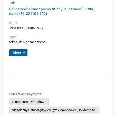
Title:
Solidarność Elwro : pismo NSZZ „Solidarność”. 1984,
numer 31-32 (101-102)
Date:
1984.09.10
;
1984.09.17
Type:
tekst
;
druk
;
czasopismo
More
Subject and keywords:
czasopisma zakładowe
Niezależny Samorządny Związek Zawodowy „Solidarność”