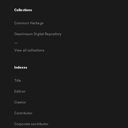
tab
Collections
Common Heritage
Ossolineum Digital Repository
...
View all collections
Indexes
Title
Edition
Creator
Contributor
Corporate contributor