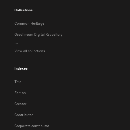
tab
Collections
Common Heritage
Ossolineum Digital Repository
...
View all collections
Indexes
Title
Edition
Creator
Contributor
Corporate contributor