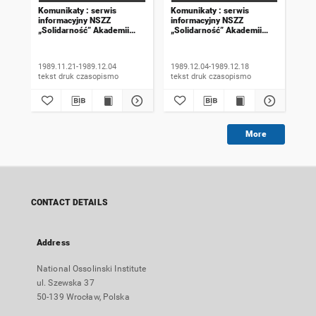
Komunikaty : serwis
Komunikaty : serwis
Kom
informacyjny NSZZ
informacyjny NSZZ
inf
„Solidarność” Akademii
„Solidarność” Akademii
„So
Rolniczej we Wrocławiu.
Rolniczej we Wrocławiu.
Rol
1989, numer 18
1989, numer 19
198
wyd
1989.11.21-1989.12.04
1989.12.04-1989.12.18
198
tekst druk czasopismo
tekst druk czasopismo
More
CONTACT DETAILS
Address
National Ossolinski Institute
ul. Szewska 37
50-139 Wrocław, Polska