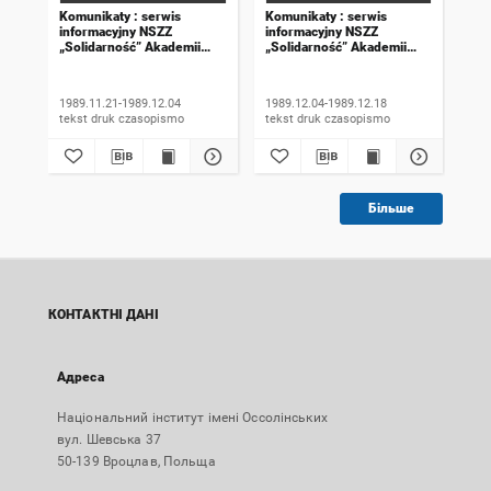
Komunikaty : serwis
Komunikaty : serwis
Kom
informacyjny NSZZ
informacyjny NSZZ
inf
„Solidarność” Akademii
„Solidarność” Akademii
„So
Rolniczej we Wrocławiu.
Rolniczej we Wrocławiu.
Rol
1989, numer 18
1989, numer 19
198
wyd
1989.11.21-1989.12.04
1989.12.04-1989.12.18
198
tekst druk czasopismo
tekst druk czasopismo
Більше
КОНТАКТНІ ДАНІ
Адреса
Національний інститут імені Оссолінських
вул. Шевська 37
50-139 Вроцлав, Польща