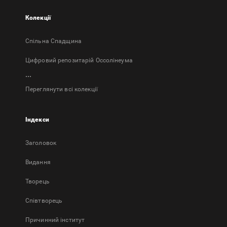
Колекції
Спільна Спадщина
Цифровий репозитарій Оссолінеума
...
Переглянути всі колекції
Індекси
Заголовок
Bидання
Творець
Співтворець
Причинний інститут