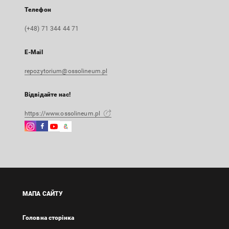
Телефон
(+48) 71 344 44 71
E-Mail
repozytorium@ossolineum.pl
Відвідайте нас!
https://www.ossolineum.pl
Instagram
Facebook
Instagram
Google
Зовнішнє
Зовнішнє
Зовнішнє
Arts
посилання,
посилання,
посилання,
&
відкриється
відкриється
відкриється
Culture
в
в
в
Зовнішнє
новій
новій
новій
посилання,
вкладці
вкладці
вкладці
відкриється
МАПА САЙТУ
в
новій
Головна сторінка
вкладці