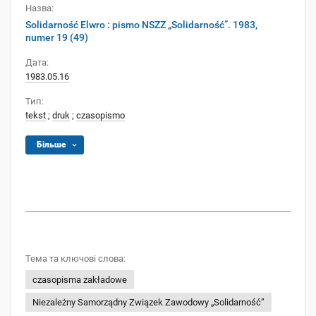
Назва:
Solidarność Elwro : pismo NSZZ „Solidarność”. 1983,
numer 19 (49)
Дата:
1983.05.16
Тип:
tekst
;
druk
;
czasopismo
Більше
Тема та ключові слова:
czasopisma zakładowe
Niezależny Samorządny Związek Zawodowy „Solidarność”