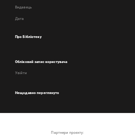
Видавець
Дата
Про Бібліотеку
Обліковий запис користувача
Увійти
Нещодавно переглянуто
Партнери проєкту: