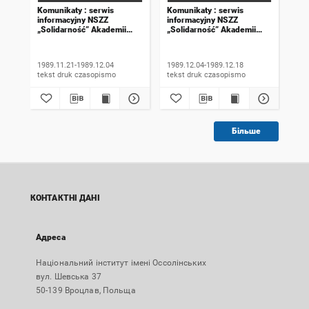
Komunikaty : serwis
Komunikaty : serwis
Kom
informacyjny NSZZ
informacyjny NSZZ
inf
„Solidarność” Akademii
„Solidarność” Akademii
„So
Rolniczej we Wrocławiu.
Rolniczej we Wrocławiu.
Rol
1989, numer 18
1989, numer 19
198
wyd
1989.11.21-1989.12.04
1989.12.04-1989.12.18
198
tekst druk czasopismo
tekst druk czasopismo
Більше
КОНТАКТНІ ДАНІ
Адреса
Національний інститут імені Оссолінських
вул. Шевська 37
50-139 Вроцлав, Польща