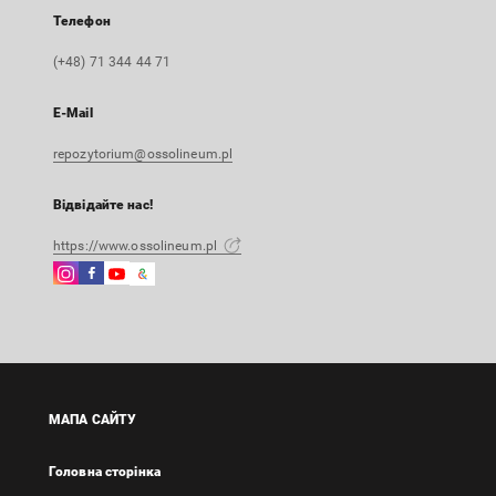
Телефон
(+48) 71 344 44 71
E-Mail
repozytorium@ossolineum.pl
Відвідайте нас!
https://www.ossolineum.pl
Instagram
Facebook
Instagram
Google
Зовнішнє
Зовнішнє
Зовнішнє
Arts
посилання,
посилання,
посилання,
&
відкриється
відкриється
відкриється
Culture
в
в
в
Зовнішнє
новій
новій
новій
посилання,
вкладці
вкладці
вкладці
відкриється
МАПА САЙТУ
в
новій
Головна сторінка
вкладці