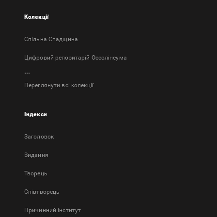
Колекції
Спільна Спадщина
Цифровий репозитарій Оссолінеума
...
Переглянути всі колекції
Індекси
Заголовок
Bидання
Творець
Співтворець
Причинний інститут