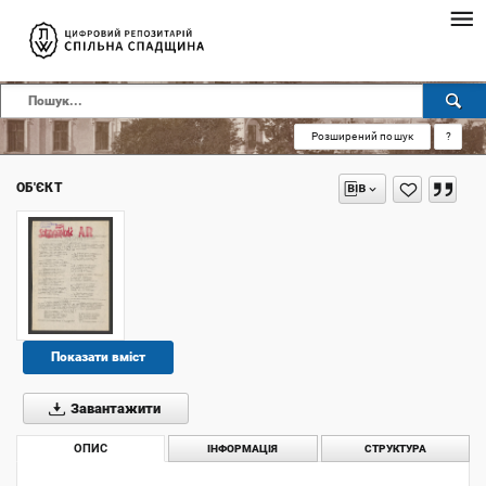
Розширений пошук
?
ОБ'ЄКТ
Показати вміст
Завантажити
ОПИС
ІНФОРМАЦІЯ
СТРУКТУРА