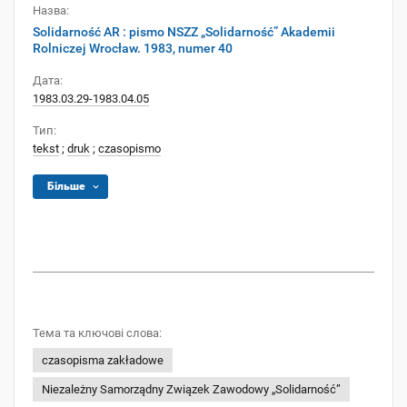
Назва:
Solidarność AR : pismo NSZZ „Solidarność” Akademii
Rolniczej Wrocław. 1983, numer 40
Дата:
1983.03.29-1983.04.05
Тип:
tekst
;
druk
;
czasopismo
Більше
Тема та ключові слова:
czasopisma zakładowe
Niezależny Samorządny Związek Zawodowy „Solidarność”