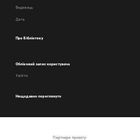
Видавець
Дата
Про Бібліотеку
Обліковий запис користувача
Увійти
Нещодавно переглянуто
Партнери проєкту: