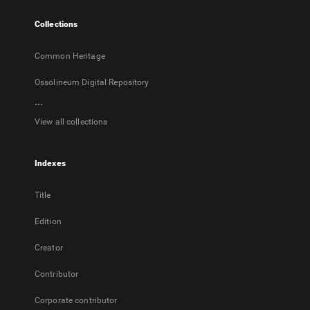
tab
Collections
Common Heritage
Ossolineum Digital Repository
...
View all collections
Indexes
Title
Edition
Creator
Contributor
Corporate contributor