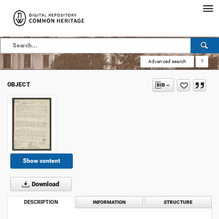
Advanced search
?
OBJECT
Show content
Download
DESCRIPTION
INFORMATION
STRUCTURE