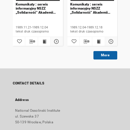
Komunikaty : serwis
Komunikaty : serwis
Kom
informacyjny NSZZ
informacyjny NSZZ
inf
„Solidarność” Akademii
„Solidarność” Akademii
„So
Rolniczej we Wrocławiu.
Rolniczej we Wrocławiu.
Rol
1989, numer 18
1989, numer 19
198
wyd
1989.11.21-1989.12.04
1989.12.04-1989.12.18
198
tekst druk czasopismo
tekst druk czasopismo
More
CONTACT DETAILS
Address
National Ossolinski Institute
ul. Szewska 37
50-139 Wrocław, Polska