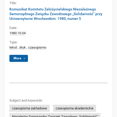
Title:
Komunikat Komitetu Założycielskiego Niezależnego
Samorządnego Związku Zawodowego „Solidarność” przy
Uniwersytecie Wrocławskim. 1980, numer 5
Date:
1980.10.04
Type:
tekst
;
druk
;
czasopismo
More
Subject and keywords:
czasopisma zakładowe
czasopisma akademickie
Niezależny Samorządny Związek Zawodowy „Solidarność”