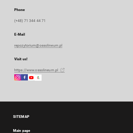
Phone
(+48) 71 344 44 71
E-Mail
repozytorium@ossolineum.pl
Visit us!
https://www.ossolineum.pl
Instagram
Facebook
Instagram
Google
External
External
External
Arts
link,
link,
link,
&
will
will
will
Culture
open
open
open
External
in
in
in
link,
a
a
a
will
SITEMAP
new
new
new
open
tab
tab
tab
in
Main page
a