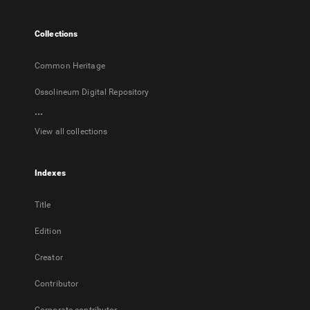
new
tab
Collections
Common Heritage
Ossolineum Digital Repository
...
View all collections
Indexes
Title
Edition
Creator
Contributor