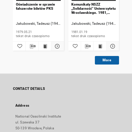
Oświadczenie w sprawie
Komunikaty NSZZ
Ko
fałszerstw biletów PKS
„Solidarność” Uniwersytetu
„So
Wrocławskiego. 1981,
Wro
numer 20
nu
Jakubowski, Tadeusz (1947-). Rzecznik informacji
Jakubowski, Tadeusz (1947-). Rzeczni
Jak
1979.05.21
1981.01.19
198
tekst druk czasopismo
tekst druk czasopismo
More
CONTACT DETAILS
Address
National Ossolinski Institute
ul. Szewska 37
50-139 Wrocław, Polska