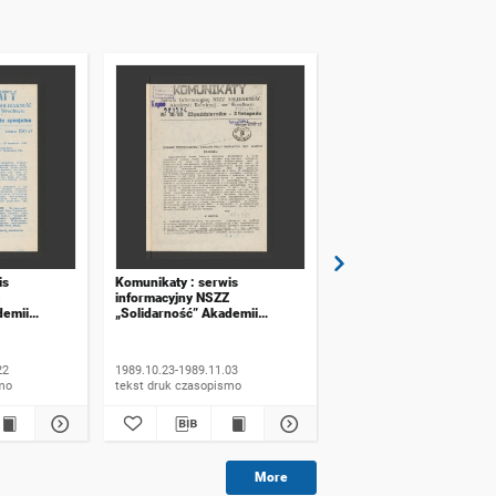
is
Komunikaty : serwis
Komunikaty : serwis
informacyjny NSZZ
informacyjny NSZZ
demii
„Solidarność” Akademii
„Solidarność” Akademii
ławiu. 1989,
Rolniczej we Wrocławiu. 1989,
Rolniczej we Wrocławiu.
 specjalne
numer 16
numer 17
22
1989.10.23-1989.11.03
1989.11.06-1989.11.20
ismo
tekst druk czasopismo
tekst druk czasopismo
More