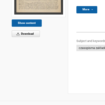
More
Show content
Download
Subject and keywords
czasopisma zakła