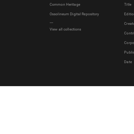
Common Heritage
Title
Ossolineum Digital Repository
Editi
...
Creat
View all collections
Contr
Corpo
Publi
Date