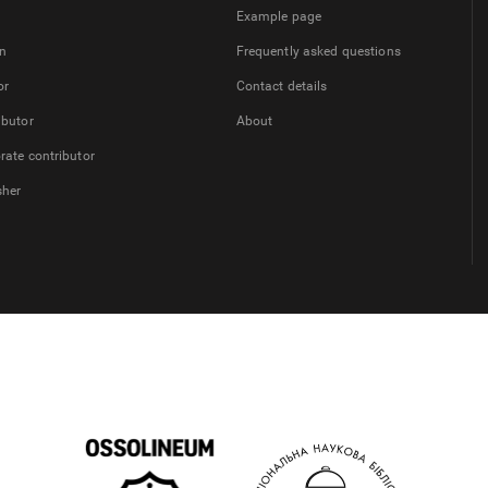
Example page
on
Frequently asked questions
or
Contact details
ibutor
About
rate contributor
sher