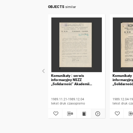
OBJECTS
similar
Komunikaty : serwis
Komunikaty 
informacyjny NSZZ
informacyjn
„Solidarność” Akademii
„Solidarnoś
Rolniczej we Wrocławiu. 1989,
Rolniczej w
numer 18
numer 19
1989.11.21-1989.12.04
1989.12.04-19
tekst druk czasopismo
tekst