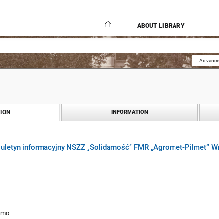
ABOUT LIBRARY
Advance
ION
INFORMATION
biuletyn informacyjny NSZZ „Solidarność” FMR „Agromet-Pilmet” W
smo