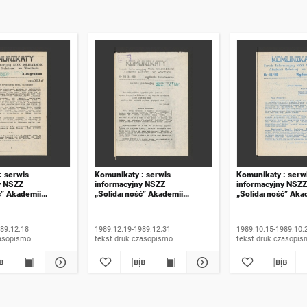
: serwis
Komunikaty : serwis
Komunikaty : serw
y NSZZ
informacyjny NSZZ
informacyjny NSZZ
ć” Akademii
„Solidarność” Akademii
„Solidarność” Aka
e Wrocławiu. 1989,
Rolniczej we Wrocławiu. 1989,
Rolniczej we Wroc
numer 20-21, wydanie
numer 15, wydanie
świąteczne
89.12.18
1989.12.19-1989.12.31
1989.10.15-1989.10.
 druk czasopismo
tekst druk czasopismo
tekst druk czasop