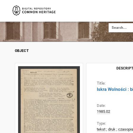
OBJECT
DESCRIPT
Title:
Iskra Wolności : 
Date:
1985.02
Type:
tekst
;
druk
;
czasopi