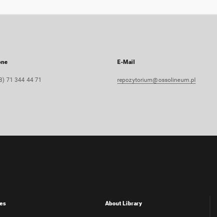
one
E-Mail
8) 71 344 44 71
repozytorium@ossolineum.pl
es
About Library