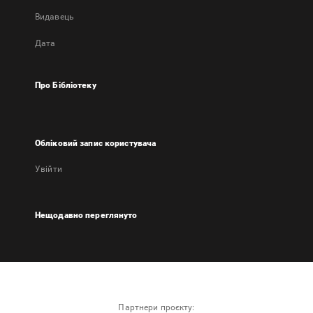
Видавець
Дата
Про Бібліотеку
Обліковий запис користувача
Увійти
Нещодавно переглянуто
Партнери проєкту: