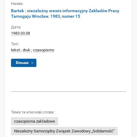
Назва:
Bartek : niezależny srewis informacyjny Zakładów Pracy
Tarnogaju Wrocław. 1983, numer 15
Дата:
1983.03.08
Тип:
tekst
;
druk
;
czasopismo
Більше
Тема та ключові слова:
czasopisma zakładowe
Niezależny Samorządny Związek Zawodowy „Solidarność”