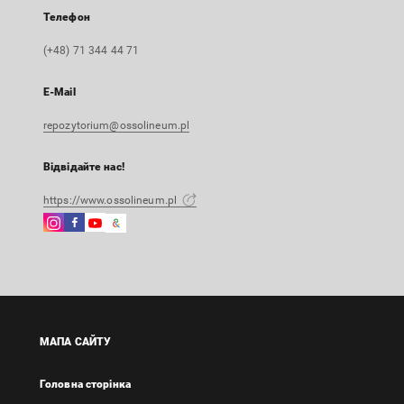
Телефон
(+48) 71 344 44 71
E-Mail
repozytorium@ossolineum.pl
Відвідайте нас!
https://www.ossolineum.pl
Instagram
Facebook
Instagram
Google
Зовнішнє
Зовнішнє
Зовнішнє
Arts
посилання,
посилання,
посилання,
&
відкриється
відкриється
відкриється
Culture
в
в
в
Зовнішнє
новій
новій
новій
посилання,
вкладці
вкладці
вкладці
відкриється
МАПА САЙТУ
в
новій
Головна сторінка
вкладці