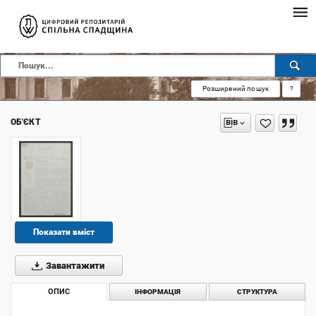
Розширений пошук
?
ОБ'ЄКТ
Показати вміст
Завантажити
ОПИС
ІНФОРМАЦІЯ
СТРУКТУРА