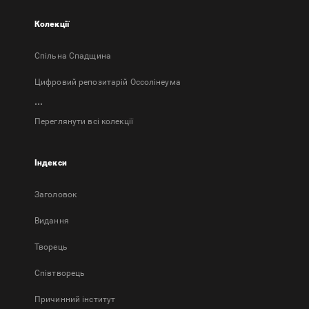
Колекції
Спільна Спадщина
Цифровий репозитарій Оссолінеума
...
Переглянути всі колекції
Індекси
Заголовок
Bидання
Творець
Співтворець
Причинний інститут