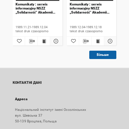
Komunikaty : serwis
Komunikaty : serwis
Kom
informacyjny NSZZ
informacyjny NSZZ
inf
„Solidarność” Akademii
„Solidarność” Akademii
„So
Rolniczej we Wrocławiu.
Rolniczej we Wrocławiu.
Rol
1989, numer 18
1989, numer 19
198
wyd
1989.11.21-1989.12.04
1989.12.04-1989.12.18
198
tekst druk czasopismo
tekst druk czasopismo
Більше
КОНТАКТНІ ДАНІ
Адреса
Національний інститут імені Оссолінських
вул. Шевська 37
50-139 Вроцлав, Польща