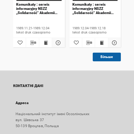
Komunikaty : serwis
Komunikaty : serwis
Kom
informacyjny NSZZ
informacyjny NSZZ
inf
„Solidarność” Akademii
„Solidarność” Akademii
„So
Rolniczej we Wrocławiu.
Rolniczej we Wrocławiu.
Rol
1989, numer 18
1989, numer 19
198
wyd
1989.11.21-1989.12.04
1989.12.04-1989.12.18
198
tekst druk czasopismo
tekst druk czasopismo
Більше
КОНТАКТНІ ДАНІ
Адреса
Національний інститут імені Оссолінських
вул. Шевська 37
50-139 Вроцлав, Польща