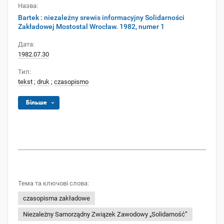
Назва:
Bartek : niezależny srewis informacyjny Solidarności
Zakładowej Mostostal Wrocław. 1982, numer 1
Дата:
1982.07.30
Тип:
tekst
;
druk
;
czasopismo
Більше
Тема та ключові слова:
czasopisma zakładowe
Niezależny Samorządny Związek Zawodowy „Solidarność”