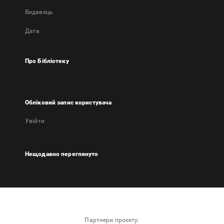
Видавець
Дата
Про Бібліотеку
Обліковий запис користувача
Увійти
Нещодавно переглянуто
Партнери проєкту: