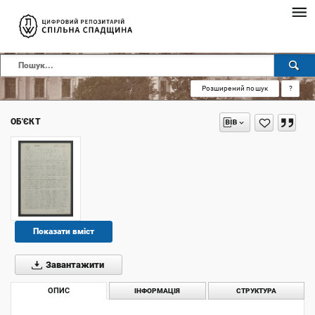
Розширений пошук
?
ОБ'ЄКТ
Показати вміст
Завантажити
ОПИС
ІНФОРМАЦІЯ
СТРУКТУРА