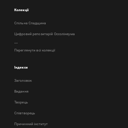
Колекції
Спільна Спадщина
Цифровий репозитарій Оссолінеума
...
Переглянути всі колекції
Індекси
Заголовок
Bидання
Творець
Співтворець
Причинний інститут