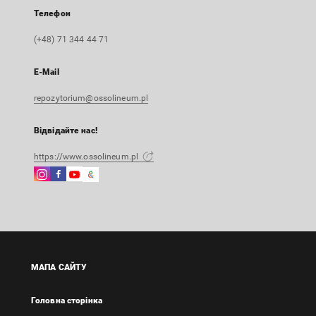
Телефон
(+48) 71 344 44 71
E-Mail
repozytorium@ossolineum.pl
Відвідайте нас!
https://www.ossolineum.pl
Instagram
Facebook
Instagram
Google
Зовнішнє
Зовнішнє
Зовнішнє
Arts
посилання,
посилання,
посилання,
&
відкриється
відкриється
відкриється
Culture
в
в
в
Зовнішнє
новій
новій
новій
посилання,
вкладці
вкладці
вкладці
відкриється
МАПА САЙТУ
в
новій
Головна сторінка
вкладці