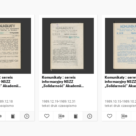
: serwis
Komunikaty : serwis
Komunikaty : serw
y NSZZ
informacyjny NSZZ
informacyjny NSZZ
ć” Akademii
„Solidarność” Akademii
„Solidarność” Aka
e Wrocławiu. 1989,
Rolniczej we Wrocławiu. 1989,
Rolniczej we Wroc
numer 20-21, wydanie
numer 15, wydanie
świąteczne
89.12.18
1989.12.19-1989.12.31
1989.10.15-1989.10.
 druk czasopismo
tekst druk czasopismo
tekst druk czasop