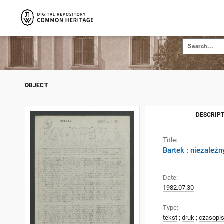
OBJECT
DESCRIPT
Title:
Bartek : niezależ
Date:
1982.07.30
Type:
tekst
;
druk
;
czasopi