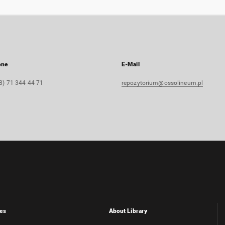
one
E-Mail
8) 71 344 44 71
repozytorium@ossolineum.pl
es
About Library