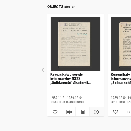
OBJECTS
similar
Komunikaty : serwis
Komunikaty 
informacyjny NSZZ
informacyjn
„Solidarność” Akademii
„Solidarnoś
Rolniczej we Wrocławiu. 1989,
Rolniczej w
numer 18
numer 19
1989.11.21-1989.12.04
1989.12.04-19
tekst druk czasopismo
tekst