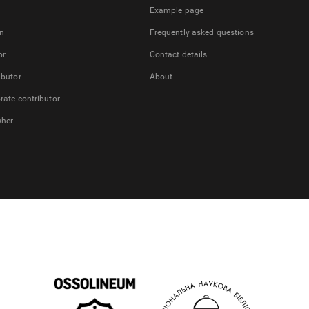
Example page
on
Frequently asked questions
or
Contact details
ibutor
About
rate contributor
sher