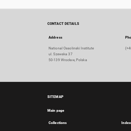
CONTACT DETAILS
Address
Ph
National Ossolinski Institute
(+4
ul. Szewska 37
50-139 Wrocław, Polska
SITEMAP
Main page
Collections
Index