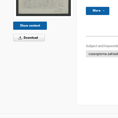
More
Show content
Download
Subject and keywords
czasopisma zakła