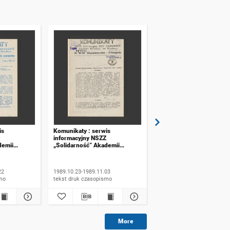
is
Komunikaty : serwis
Komunikaty : serwis
informacyjny NSZZ
informacyjny NSZZ
demii
„Solidarność” Akademii
„Solidarność” Akademii
ławiu. 1989,
Rolniczej we Wrocławiu. 1989,
Rolniczej we Wrocławiu.
 specjalne
numer 16
numer 17
22
1989.10.23-1989.11.03
1989.11.06-1989.11.20
ismo
tekst druk czasopismo
tekst druk czasopismo
More