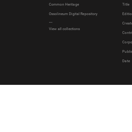
Common Heritage
Title
Ossolineum Digital Repository
Editi
...
Creat
View all collections
Contr
Corpo
Publi
Date