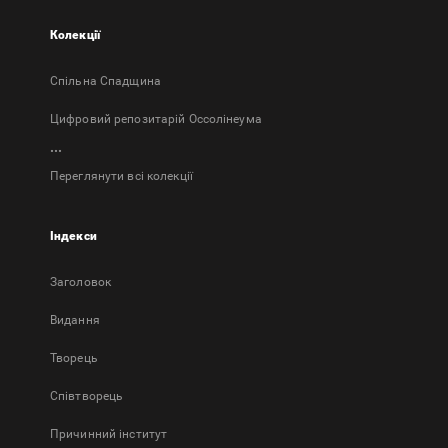
Колекції
Спільна Спадщина
Цифровий репозитарій Оссолінеума
...
Переглянути всі колекції
Індекси
Заголовок
Bидання
Творець
Співтворець
Причинний інститут