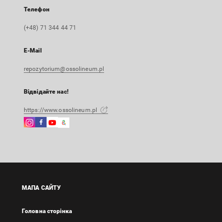
Телефон
(+48) 71 344 44 71
E-Mail
repozytorium@ossolineum.pl
Відвідайте нас!
https://www.ossolineum.pl
Instagram
Facebook
Instagram
Google
Зовнішнє
Зовнішнє
Зовнішнє
Arts
посилання,
посилання,
посилання,
&
відкриється
відкриється
відкриється
Culture
в
в
в
Зовнішнє
новій
новій
новій
посилання,
вкладці
вкладці
вкладці
відкриється
МАПА САЙТУ
в
новій
Головна сторінка
вкладці