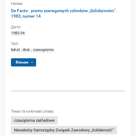
Назва:
De Facto : pismo szeregowych członków „Solidarności”.
1983, numer 14
Дата:
1983.04
Тип:
tekst
;
druk
;
czasopismo
Більше
Тема та ключові слова:
czasopisma zakładowe
Niezależny Samorządny Związek Zawodowy „Solidarność”