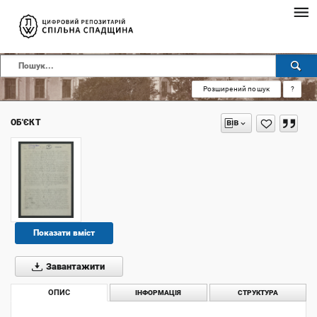
Розширений пошук
?
ОБ'ЄКТ
Показати вміст
Завантажити
ОПИС
ІНФОРМАЦІЯ
СТРУКТУРА