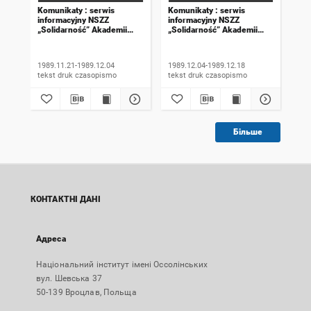
Komunikaty : serwis
Komunikaty : serwis
Kom
informacyjny NSZZ
informacyjny NSZZ
inf
„Solidarność” Akademii
„Solidarność” Akademii
„So
Rolniczej we Wrocławiu.
Rolniczej we Wrocławiu.
Rol
1989, numer 18
1989, numer 19
198
wyd
1989.11.21-1989.12.04
1989.12.04-1989.12.18
198
tekst druk czasopismo
tekst druk czasopismo
Більше
КОНТАКТНІ ДАНІ
Адреса
Національний інститут імені Оссолінських
вул. Шевська 37
50-139 Вроцлав, Польща