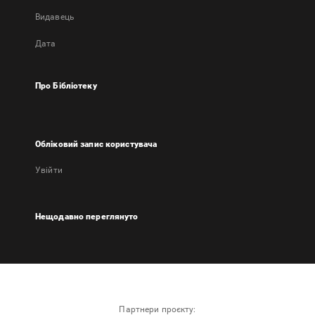
Видавець
Дата
Про Бібліотеку
Обліковий запис користувача
Увійти
Нещодавно переглянуто
Партнери проєкту: