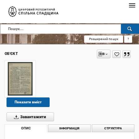
Розширений пошук
?
ОБ'ЄКТ
Показати вміст
Завантажити
ОПИС
ІНФОРМАЦІЯ
СТРУКТУРА