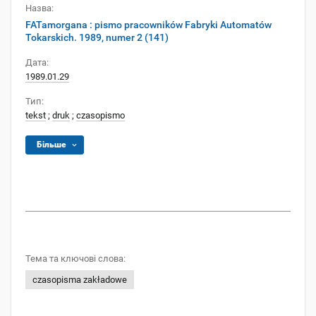
Назва:
FATamorgana : pismo pracowników Fabryki Automatów
Tokarskich. 1989, numer 2 (141)
Дата:
1989.01.29
Тип:
tekst
;
druk
;
czasopismo
Більше
Тема та ключові слова:
czasopisma zakładowe