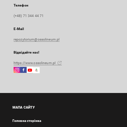
Телефон
(+48) 71 344 44 71
E-Mail
repozytorium@ossolineum.pl
Відвідайте нас!
https://www.ossolineum.pl
Instagram
Facebook
Instagram
Google
Зовнішнє
Зовнішнє
Зовнішнє
Arts
посилання,
посилання,
посилання,
&
відкриється
відкриється
відкриється
Culture
в
в
в
Зовнішнє
новій
новій
новій
посилання,
вкладці
вкладці
вкладці
відкриється
МАПА САЙТУ
в
новій
Головна сторінка
вкладці