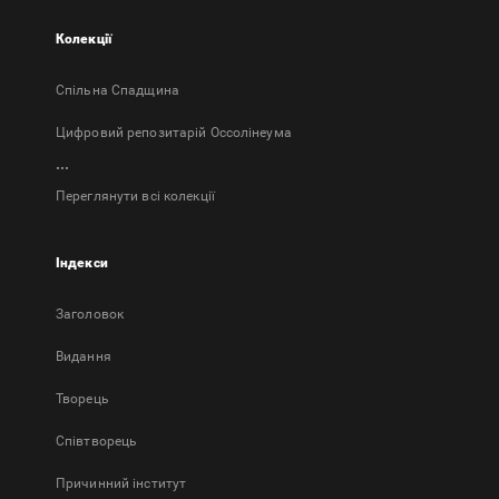
Колекції
Спільна Спадщина
Цифровий репозитарій Оссолінеума
...
Переглянути всі колекції
Індекси
Заголовок
Bидання
Творець
Співтворець
Причинний інститут