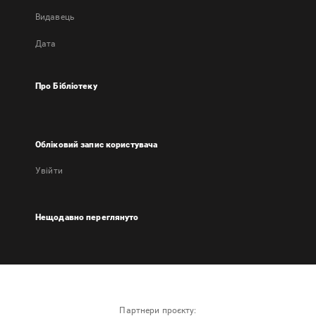
Видавець
Дата
Про Бібліотеку
Обліковий запис користувача
Увійти
Нещодавно переглянуто
Партнери проєкту: