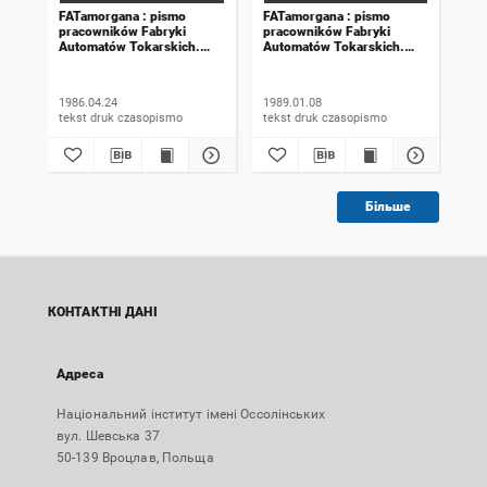
FATamorgana : pismo
FATamorgana : pismo
FAT
pracowników Fabryki
pracowników Fabryki
pra
Automatów Tokarskich.
Automatów Tokarskich.
Aut
1986, numer 6 (96)
1989, numer 20 (140)
198
1986.04.24
1989.01.08
198
tekst druk czasopismo
tekst druk czasopismo
Більше
КОНТАКТНІ ДАНІ
Адреса
Національний інститут імені Оссолінських
вул. Шевська 37
50-139 Вроцлав, Польща