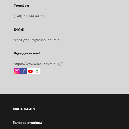
Телефон
(+48) 71 344 44 71
E-Mail
repozytorium@ossolineum.pl
Відвідайте нас!
https://www.ossolineum.pl
Instagram
Facebook
Instagram
Google
Зовнішнє
Зовнішнє
Зовнішнє
Arts
посилання,
посилання,
посилання,
&
відкриється
відкриється
відкриється
Culture
в
в
в
Зовнішнє
новій
новій
новій
посилання,
вкладці
вкладці
вкладці
відкриється
МАПА САЙТУ
в
новій
Головна сторінка
вкладці