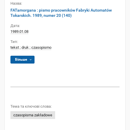
Назва:
FATamorgana : pismo pracowników Fabryki Automatów
Tokarskich. 1989, numer 20 (140)
Дата:
1989.01.08
Тип:
tekst
;
druk
;
czasopismo
Більше
Тема та ключові слова:
czasopisma zakładowe