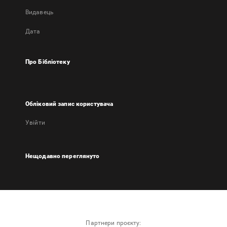
Видавець
Дата
Про Бібліотеку
Обліковий запис користувача
Увійти
Нещодавно переглянуто
Партнери проєкту: