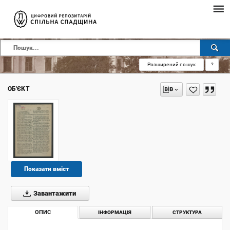
Розширений пошук
?
ОБ'ЄКТ
Показати вміст
Завантажити
ОПИС
ІНФОРМАЦІЯ
СТРУКТУРА