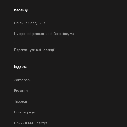
Колекції
Спільна Спадщина
Цифровий репозитарій Оссолінеума
...
Переглянути всі колекції
Індекси
Заголовок
Bидання
Творець
Співтворець
Причинний інститут