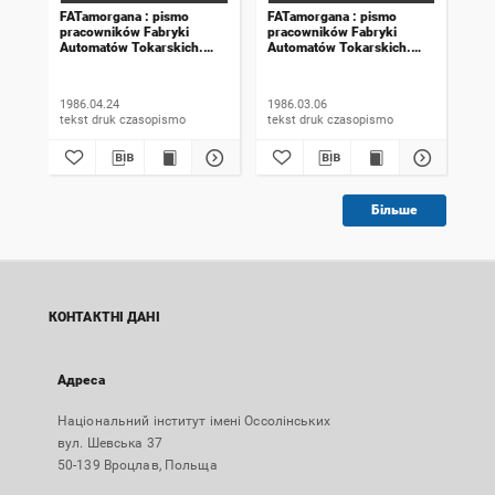
FATamorgana : pismo
FATamorgana : pismo
FAT
pracowników Fabryki
pracowników Fabryki
pra
Automatów Tokarskich.
Automatów Tokarskich.
Aut
1986, numer 6 (96)
1986, numer 3 (93)
198
1986.04.24
1986.03.06
198
tekst druk czasopismo
tekst druk czasopismo
Більше
КОНТАКТНІ ДАНІ
Адреса
Національний інститут імені Оссолінських
вул. Шевська 37
50-139 Вроцлав, Польща