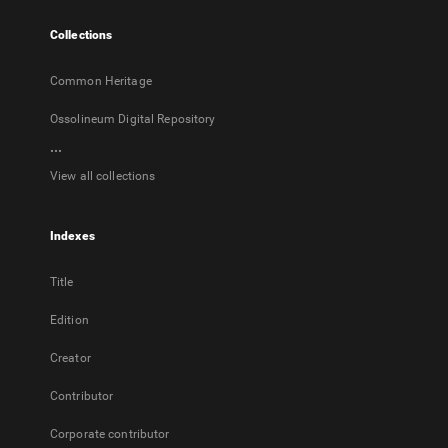
tab
Collections
Common Heritage
Ossolineum Digital Repository
...
View all collections
Indexes
Title
Edition
Creator
Contributor
Corporate contributor