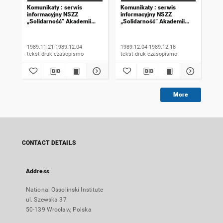
Komunikaty : serwis
Komunikaty : serwis
Kom
informacyjny NSZZ
informacyjny NSZZ
inf
„Solidarność” Akademii
„Solidarność” Akademii
„So
Rolniczej we Wrocławiu.
Rolniczej we Wrocławiu.
Rol
1989, numer 18
1989, numer 19
198
wyd
1989.11.21-1989.12.04
1989.12.04-1989.12.18
198
tekst druk czasopismo
tekst druk czasopismo
More
CONTACT DETAILS
Address
National Ossolinski Institute
ul. Szewska 37
50-139 Wrocław, Polska