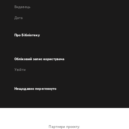
Видавець
Дата
Про Бібліотеку
Обліковий запис користувача
Увійти
Нещодавно переглянуто
Партнери проєкту: