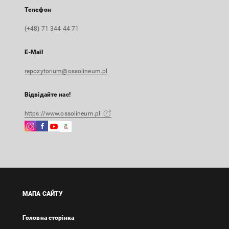
Телефон
(+48) 71 344 44 71
E-Mail
repozytorium@ossolineum.pl
Відвідайте нас!
https://www.ossolineum.pl
Instagram
Facebook
Instagram
Google
Зовнішнє
Зовнішнє
Зовнішнє
Arts
посилання,
посилання,
посилання,
&
відкриється
відкриється
відкриється
Culture
в
в
в
Зовнішнє
новій
новій
новій
посилання,
вкладці
вкладці
вкладці
відкриється
МАПА САЙТУ
в
новій
Головна сторінка
вкладці