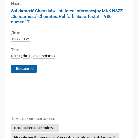
Назва:
Solidarność Chemików : biuletyn informacyjny MKK NSZZ
„Solidarność” Chemitex, Polifarb, Superfosfat. 1986,
numer 17
Дата:
1986.10.22
Тип:
tekst
;
druk
;
czasopismo
Більше
Тема та ключові слова:
czasopisma zakładowe
Niezależny Samorządny Związek Zawodowy „Solidarność”