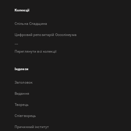
Колекції
Спільна Спадщина
Цифровий репозитарій Оссолінеума
...
Переглянути всі колекції
Індекси
Заголовок
Bидання
Творець
Співтворець
Причинний інститут