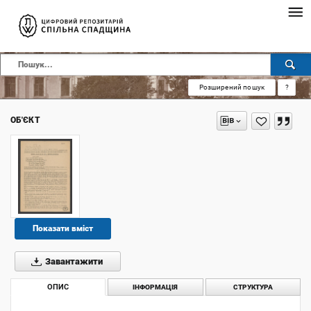
Розширений пошук
?
ОБ'ЄКТ
Показати вміст
Завантажити
ОПИС
ІНФОРМАЦІЯ
СТРУКТУРА