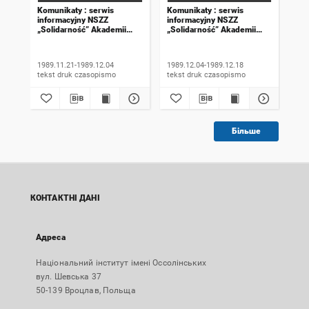
Komunikaty : serwis
Komunikaty : serwis
Kom
informacyjny NSZZ
informacyjny NSZZ
inf
„Solidarność” Akademii
„Solidarność” Akademii
„So
Rolniczej we Wrocławiu.
Rolniczej we Wrocławiu.
Rol
1989, numer 18
1989, numer 19
198
wyd
1989.11.21-1989.12.04
1989.12.04-1989.12.18
198
tekst druk czasopismo
tekst druk czasopismo
Більше
КОНТАКТНІ ДАНІ
Адреса
Національний інститут імені Оссолінських
вул. Шевська 37
50-139 Вроцлав, Польща