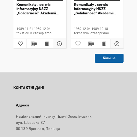
Komunikaty : serwis
Komunikaty : serwis
Kom
informacyjny NSZZ
informacyjny NSZZ
inf
„Solidarność” Akademii
„Solidarność” Akademii
„So
Rolniczej we Wrocławiu.
Rolniczej we Wrocławiu.
Rol
1989, numer 18
1989, numer 19
198
wyd
1989.11.21-1989.12.04
1989.12.04-1989.12.18
198
tekst druk czasopismo
tekst druk czasopismo
Більше
КОНТАКТНІ ДАНІ
Адреса
Національний інститут імені Оссолінських
вул. Шевська 37
50-139 Вроцлав, Польща