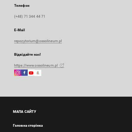
Телефон
(+48) 71 344 44 71
E-Mail
repozytorium@ossolineum.pl
Відвідайте нас!
https://www.ossolineum.pl
Instagram
Facebook
Instagram
Google
Зовнішнє
Зовнішнє
Зовнішнє
Arts
посилання,
посилання,
посилання,
&
відкриється
відкриється
відкриється
Culture
в
в
в
Зовнішнє
новій
новій
новій
посилання,
вкладці
вкладці
вкладці
відкриється
МАПА САЙТУ
в
новій
Головна сторінка
вкладці