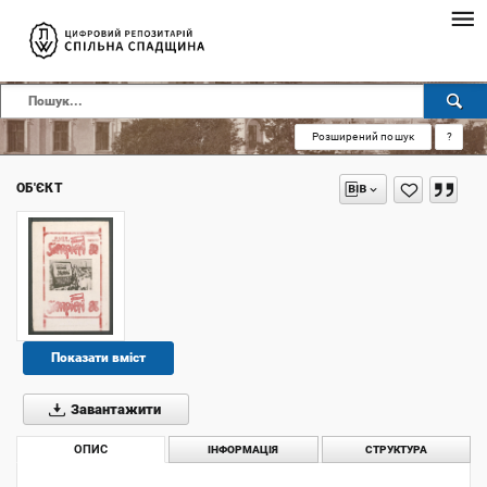
Розширений пошук
?
ОБ'ЄКТ
Показати вміст
Завантажити
ОПИС
ІНФОРМАЦІЯ
СТРУКТУРА