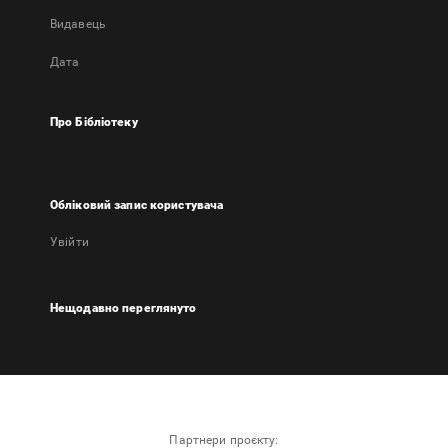
Видавець
Дата
Про Бібліотеку
Обліковий запис користувача
Увійти
Нещодавно переглянуто
Партнери проєкту: