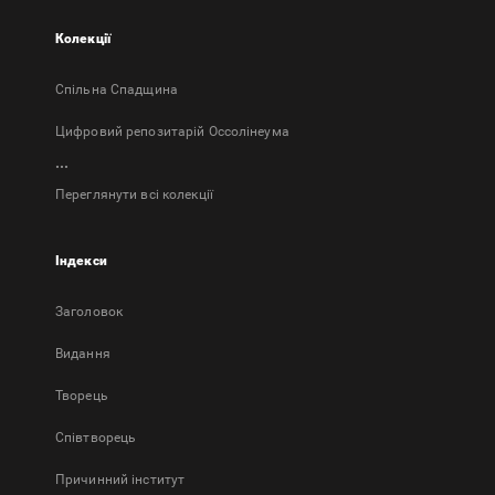
Колекції
Спільна Спадщина
Цифровий репозитарій Оссолінеума
...
Переглянути всі колекції
Індекси
Заголовок
Bидання
Творець
Співтворець
Причинний інститут