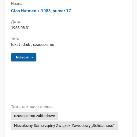
Назва:
Głos Hutmenu. 1983, numer 17
Дата:
1983.08.31
Тип:
tekst
;
druk
;
czasopismo
Більше
Тема та ключові слова:
czasopisma zakładowe
Niezależny Samorządny Związek Zawodowy „Solidarność”