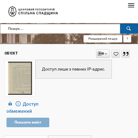
Розширений пошук
?
ОБ'ЄКТ
Доступ лише з певних IP‑адрес.
Доступ
обмежений
Показати вміст