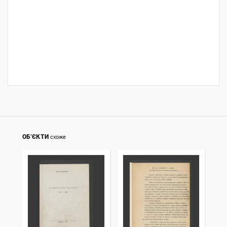
ОБ’ЄКТИ
схоже