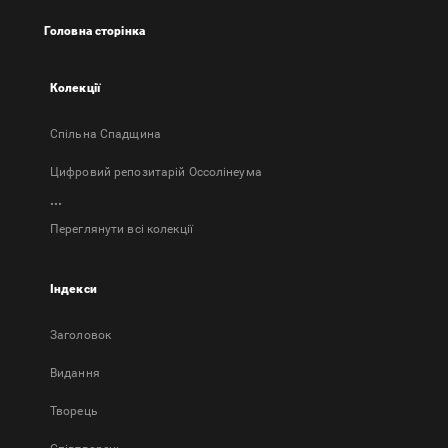
новій
Головна сторінка
вкладці
Колекції
Спільна Спадщина
Цифровий репозитарій Оссолінеума
...
Переглянути всі колекції
Індекси
Заголовок
Bидання
Творець