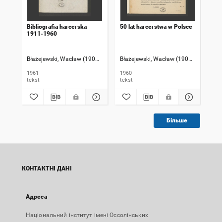
Bibliografia harcerska
50 lat harcerstwa w Polsce
1911-1960
Błażejewski, Wacław (1902-1986)
Błażejewski, Wacław (1902-1986)
1961
1960
tekst
tekst
Більше
КОНТАКТНІ ДАНІ
Адреса
Національний інститут імені Оссолінських