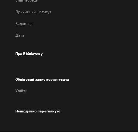
Співтворець
Причинний інститут
Видавець
Дата
Про Бібліотеку
Обліковий запис користувача
Увійти
Нещодавно переглянуто