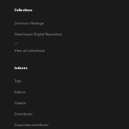
tab
Collections
Common Heritage
Ossolineum Digital Repository
...
View all collections
Indexes
Title
Edition
Creator
Contributor
Corporate contributor