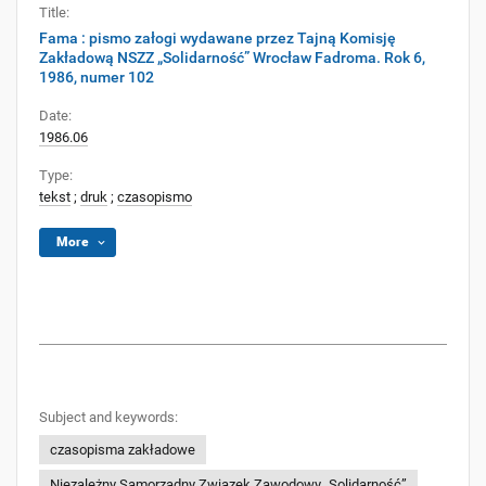
Title:
Fama : pismo załogi wydawane przez Tajną Komisję
Zakładową NSZZ „Solidarność” Wrocław Fadroma. Rok 6,
1986, numer 102
Date:
1986.06
Type:
tekst
;
druk
;
czasopismo
More
Subject and keywords:
czasopisma zakładowe
Niezależny Samorządny Związek Zawodowy „Solidarność”