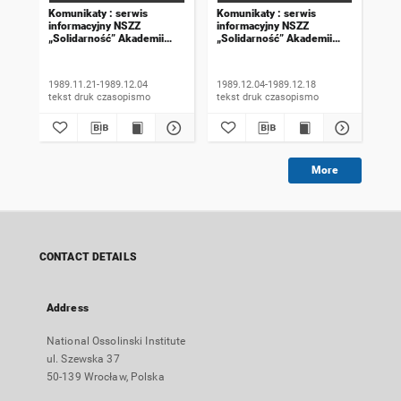
Komunikaty : serwis
Komunikaty : serwis
Kom
informacyjny NSZZ
informacyjny NSZZ
inf
„Solidarność” Akademii
„Solidarność” Akademii
„So
Rolniczej we Wrocławiu.
Rolniczej we Wrocławiu.
Rol
1989, numer 18
1989, numer 19
198
wyd
1989.11.21-1989.12.04
1989.12.04-1989.12.18
198
tekst druk czasopismo
tekst druk czasopismo
More
CONTACT DETAILS
Address
National Ossolinski Institute
ul. Szewska 37
50-139 Wrocław, Polska