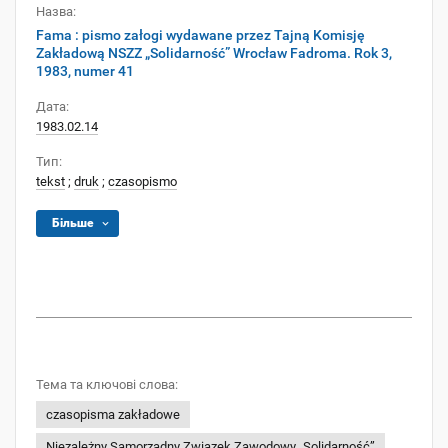
Назва:
Fama : pismo załogi wydawane przez Tajną Komisję
Zakładową NSZZ „Solidarność” Wrocław Fadroma. Rok 3,
1983, numer 41
Дата:
1983.02.14
Тип:
tekst
;
druk
;
czasopismo
Більше
Тема та ключові слова:
czasopisma zakładowe
Niezależny Samorządny Związek Zawodowy „Solidarność”