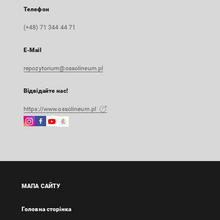
Телефон
(+48) 71 344 44 71
E-Mail
repozytorium@ossolineum.pl
Відвідайте нас!
https://www.ossolineum.pl
Instagram
Facebook
Instagram
Google
Зовнішнє
Зовнішнє
Зовнішнє
Arts
посилання,
посилання,
посилання,
&
відкриється
відкриється
відкриється
Culture
в
в
в
Зовнішнє
новій
новій
новій
посилання,
вкладці
вкладці
вкладці
відкриється
МАПА САЙТУ
в
новій
Головна сторінка
вкладці