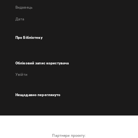
Видавець
Дата
Про Бібліотеку
Обліковий запис користувача
Увійти
Нещодавно переглянуто
Партнери проєкту: