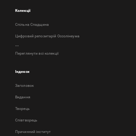
Колекції
Спільна Спадщина
Цифровий репозитарій Оссолінеума
...
Переглянути всі колекції
Індекси
Заголовок
Bидання
Творець
Співтворець
Причинний інститут