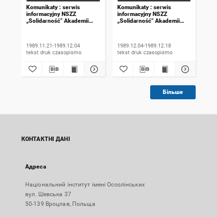
Komunikaty : serwis
Komunikaty : serwis
Kom
informacyjny NSZZ
informacyjny NSZZ
inf
„Solidarność” Akademii
„Solidarność” Akademii
„So
Rolniczej we Wrocławiu.
Rolniczej we Wrocławiu.
Rol
1989, numer 18
1989, numer 19
198
wyd
1989.11.21-1989.12.04
1989.12.04-1989.12.18
198
tekst druk czasopismo
tekst druk czasopismo
Більше
КОНТАКТНІ ДАНІ
Адреса
Національний інститут імені Оссолінських
вул. Шевська 37
50-139 Вроцлав, Польща