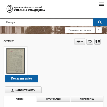
Розширений пошук
?
ОБ'ЄКТ
Показати вміст
Завантажити
ОПИС
ІНФОРМАЦІЯ
СТРУКТУРА