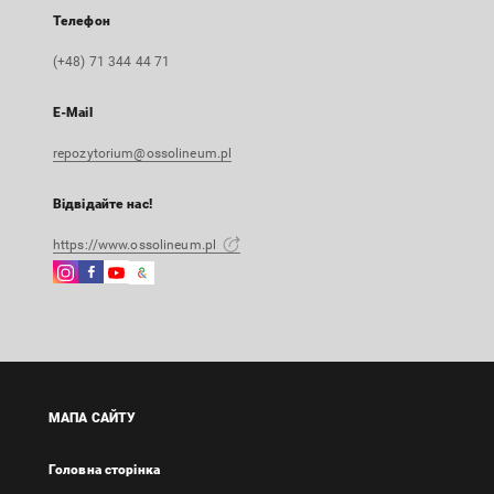
Телефон
(+48) 71 344 44 71
E-Mail
repozytorium@ossolineum.pl
Відвідайте нас!
https://www.ossolineum.pl
Instagram
Facebook
Instagram
Google
Зовнішнє
Зовнішнє
Зовнішнє
Arts
посилання,
посилання,
посилання,
&
відкриється
відкриється
відкриється
Culture
в
в
в
Зовнішнє
новій
новій
новій
посилання,
вкладці
вкладці
вкладці
відкриється
МАПА САЙТУ
в
новій
Головна сторінка
вкладці