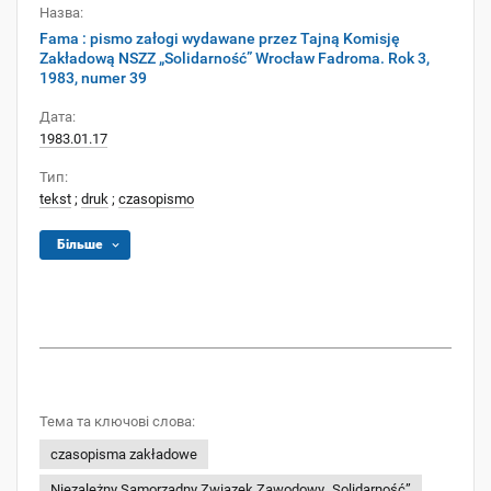
Назва:
Fama : pismo załogi wydawane przez Tajną Komisję
Zakładową NSZZ „Solidarność” Wrocław Fadroma. Rok 3,
1983, numer 39
Дата:
1983.01.17
Тип:
tekst
;
druk
;
czasopismo
Більше
Тема та ключові слова:
czasopisma zakładowe
Niezależny Samorządny Związek Zawodowy „Solidarność”