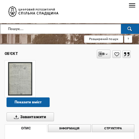
Розширений пошук
?
ОБ'ЄКТ
Показати вміст
Завантажити
ОПИС
ІНФОРМАЦІЯ
СТРУКТУРА