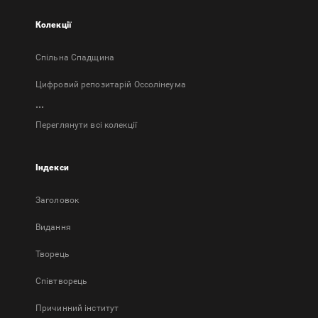
Колекції
Спільна Спадщина
Цифровий репозитарій Оссолінеума
...
Переглянути всі колекції
Індекси
Заголовок
Bидання
Творець
Співтворець
Причинний інститут