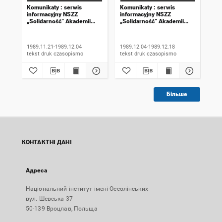
Komunikaty : serwis
Komunikaty : serwis
Kom
informacyjny NSZZ
informacyjny NSZZ
inf
„Solidarność” Akademii
„Solidarność” Akademii
„So
Rolniczej we Wrocławiu.
Rolniczej we Wrocławiu.
Rol
1989, numer 18
1989, numer 19
198
wyd
1989.11.21-1989.12.04
1989.12.04-1989.12.18
198
tekst druk czasopismo
tekst druk czasopismo
Більше
КОНТАКТНІ ДАНІ
Адреса
Національний інститут імені Оссолінських
вул. Шевська 37
50-139 Вроцлав, Польща