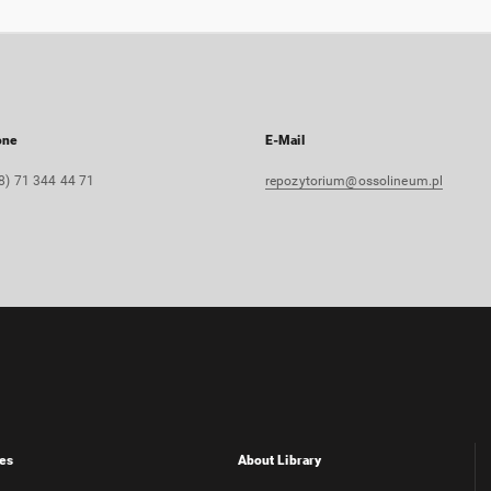
one
E-Mail
8) 71 344 44 71
repozytorium@ossolineum.pl
es
About Library