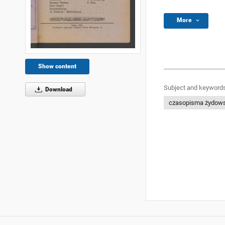
More
Show content
Subject and keywords
Download
czasopisma żydow