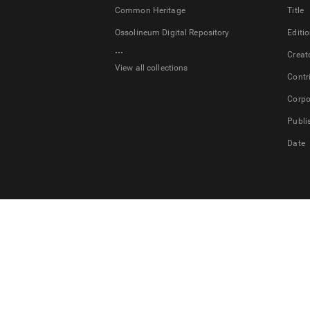
Common Heritage
Title
Ossolineum Digital Repository
Editi
...
Creat
View all collections
Contr
Corpo
Publi
Date