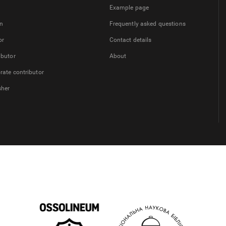
Example page
on
Frequently asked questions
or
Contact details
ibutor
About
rate contributor
sher