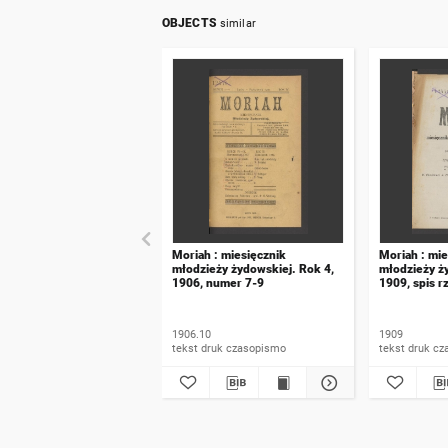
OBJECTS
similar
Moriah : miesięcznik
Moriah : mie
młodzieży żydowskiej. Rok 4,
młodzieży ż
1906, numer 7-9
1909, spis r
1906.10
1909
tekst druk czasopismo
tekst