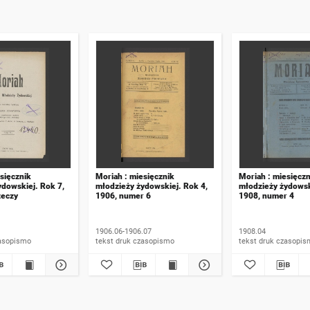
sięcznik
Moriah : miesięcznik
Moriah : miesięczn
ydowskiej. Rok 7,
młodzieży żydowskiej. Rok 4,
młodzieży żydowsk
zeczy
1906, numer 6
1908, numer 4
1906.06-1906.07
1908.04
 druk czasopismo
tekst druk czasopismo
tekst druk czasop