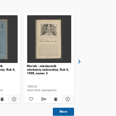
ik
Moriah : miesięcznik
Moriah : miesięcznik
iej. Rok 6,
młodzieży żydowskiej. Rok 6,
młodzieży żydowskiej. R
1908, numer 3
1908, numer 2
1908.03
1908.02
ismo
tekst druk czasopismo
tekst druk czasopismo
More