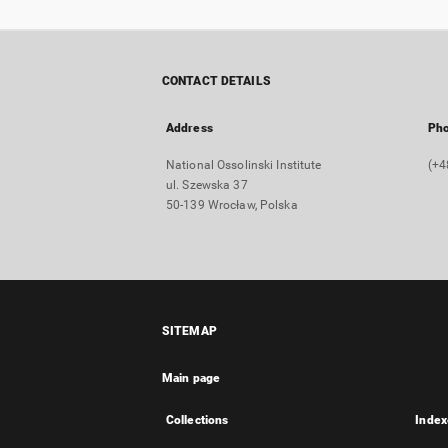
CONTACT DETAILS
Address
Ph
National Ossolinski Institute
(+4
ul. Szewska 37
50-139 Wrocław, Polska
SITEMAP
Main page
Collections
Index