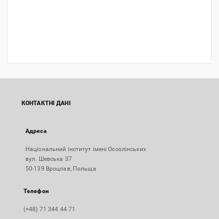
КОНТАКТНІ ДАНІ
Адреса
Національний інститут імені Оссолінських
вул. Шевська 37
50-139 Вроцлав, Польща
Телефон
(+48) 71 344 44 71