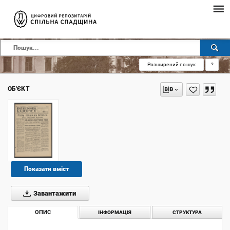
Розширений пошук
?
ОБ'ЄКТ
Показати вміст
Завантажити
ОПИС
ІНФОРМАЦІЯ
СТРУКТУРА