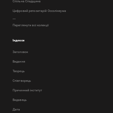
Спільна Спадщина
Цифровий репозитарій Оссолінеума
...
Переглянути всі колекції
Індекси
Заголовок
Bидання
Творець
Співтворець
Причинний інститут
Видавець
Дата