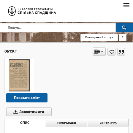
Розширений пошук
?
ОБ'ЄКТ
Показати вміст
Завантажити
ОПИС
ІНФОРМАЦІЯ
СТРУКТУРА