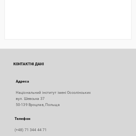
КОНТАКТНІ ДАНІ
Адреса
Національний інститут імені Оссолінських
вул. Шевська 37
50-139 Вроцлав, Польща
Телефон
(+48) 71 344 44 71