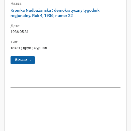
Назва:
Kronika Nadbużańska : demokratyczny tygodnik
regjonalny. Rok 4, 1936, numer 22
Дата:
1936.05.31
Тип:
текст
;
друк
;
журнал
Більше