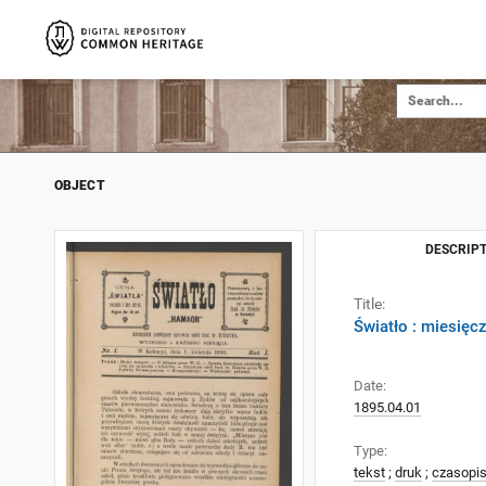
OBJECT
DESCRIPT
Title:
Światło : miesięc
Date:
1895.04.01
Type:
tekst
;
druk
;
czasopi