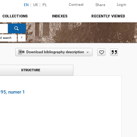
Contrast
Login
EN
UK
PL
Share
COLLECTIONS
INDEXES
RECENTLY VIEWED
d search
?
Download bibliography description
STRUCTURE
895, numer 1