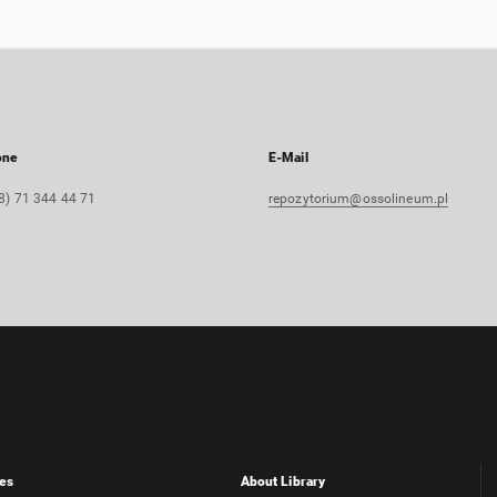
one
E-Mail
8) 71 344 44 71
repozytorium@ossolineum.pl
es
About Library