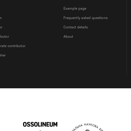
Example page
on
Frequently asked questions
or
Contact details
ibutor
About
rate contributor
sher