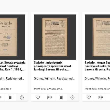
gan Stowarzyszenia
Światło : miesięcznik
Światło : organ S
szkół fundacyi
poświęcony sprawom szkół
nauczycieli szkół 
ha. Rok 1, 1895,
fundacyi barona Hirscha.
barona Hirscha. Ro
Rok 1, 1895, numer 5
numer 6
elm. Redaktor odpowiedzialny
Grünes, Wilhelm. Redaktor odpowiedzialny
Grünes, Wilhelm. 
 druk czasopismo
tekst druk czasopismo
tekst druk czasop