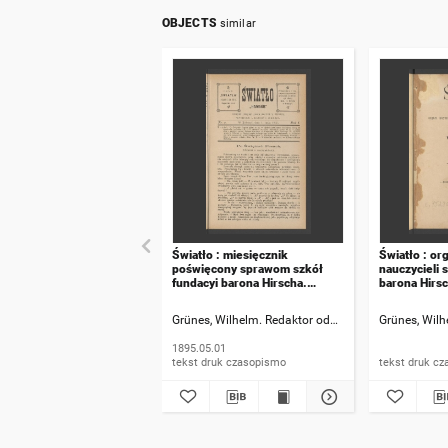
OBJECTS
similar
Światło : miesięcznik
Światło : or
poświęcony sprawom szkół
nauczycieli 
fundacyi barona Hirscha.
barona Hirsc
Rok 1, 1895, numer 2
spis rzeczy
Grünes, Wilhelm. Redaktor odpowiedzialny
Grünes, Wilh
1895.05.01
tekst druk czasopismo
tekst