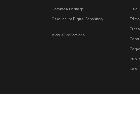
Common Heritage
Title
Ossolineum Digital Repository
Editi
...
Creat
View all collections
Contr
Corpo
Publi
Date