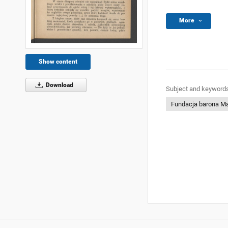
More
Show content
Download
Subject and keywords
Fundacja barona Ma