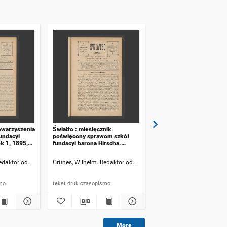
towarzyszenia
Światło : miesięcznik
Światło : miesięcznik
fundacyi
poświęcony sprawom szkół
poświęcony sprawom sz
k 1, 1895,
fundacyi barona Hirscha.
fundacyi barona Hirscha.
Rok 1, 1895, numer 3
Rok 1, 1895, numer 4
Redaktor odpowiedzialny
Grünes, Wilhelm. Redaktor odpowiedzialny
Grünes, Wilhelm. Redakt
ismo
tekst druk czasopismo
tekst druk czasopismo
More