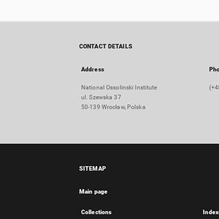
CONTACT DETAILS
Address
Ph
National Ossolinski Institute
(+4
ul. Szewska 37
50-139 Wrocław, Polska
SITEMAP
Main page
Collections
Index