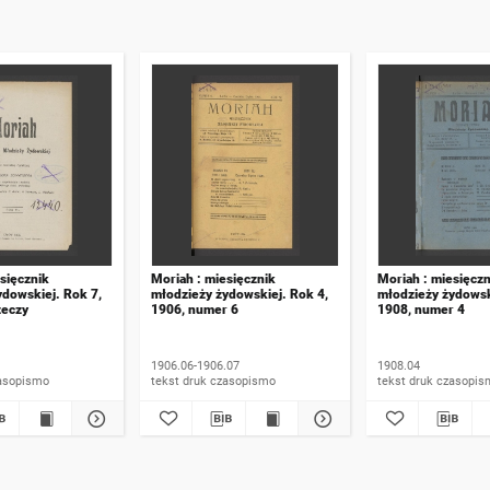
sięcznik
Moriah : miesięcznik
Moriah : miesięczn
ydowskiej. Rok 7,
młodzieży żydowskiej. Rok 4,
młodzieży żydowsk
zeczy
1906, numer 6
1908, numer 4
1906.06-1906.07
1908.04
 druk czasopismo
tekst druk czasopismo
tekst druk czasop