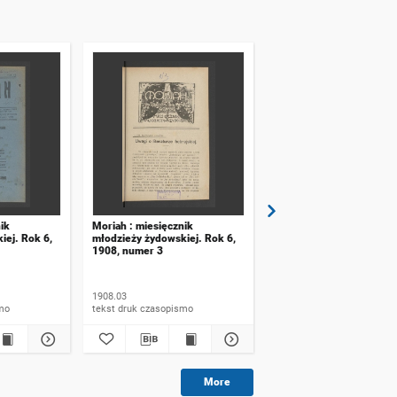
ik
Moriah : miesięcznik
Moriah : miesięcznik
iej. Rok 6,
młodzieży żydowskiej. Rok 6,
młodzieży żydowskiej. R
1908, numer 3
1908, numer 2
1908.03
1908.02
ismo
tekst druk czasopismo
tekst druk czasopismo
More