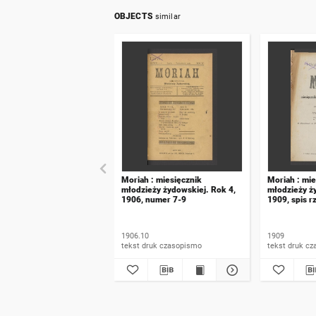
OBJECTS
similar
Moriah : miesięcznik
Moriah : mie
młodzieży żydowskiej. Rok 4,
młodzieży ż
1906, numer 7-9
1909, spis r
1906.10
1909
tekst druk czasopismo
tekst