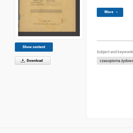
More
Show content
Subject and keywords
Download
czasopisma żydow