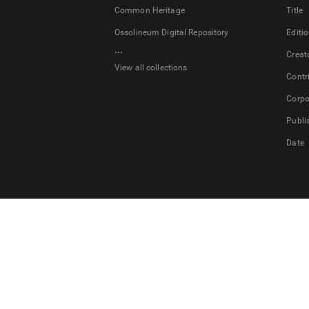
Common Heritage
Title
Ossolineum Digital Repository
Editi
...
Creat
View all collections
Contr
Corpo
Publi
Date