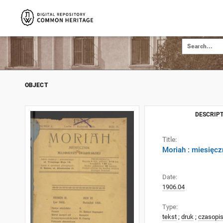
OBJECT
DESCRIPT
Title:
Moriah : miesięcz
Date:
1906.04
Type:
tekst
;
druk
;
czasopi