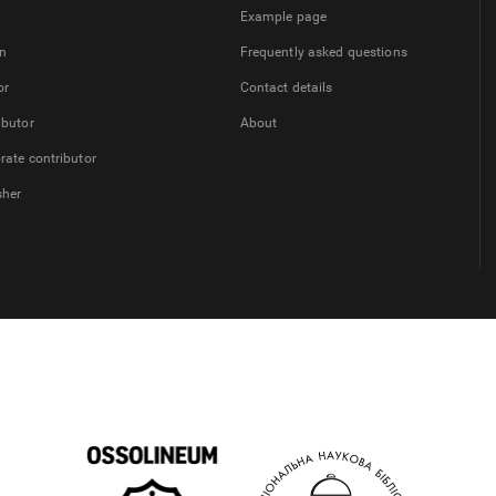
Example page
on
Frequently asked questions
or
Contact details
ibutor
About
rate contributor
sher