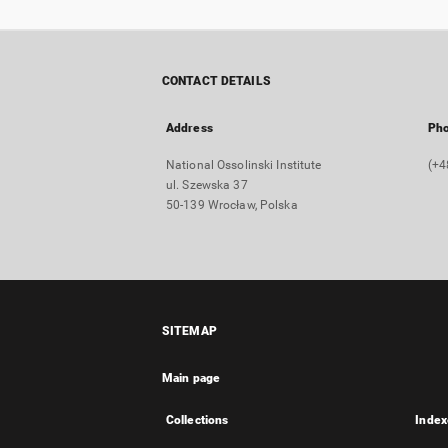
CONTACT DETAILS
Address
Ph
National Ossolinski Institute
(+4
ul. Szewska 37
50-139 Wrocław, Polska
SITEMAP
Main page
Collections
Index