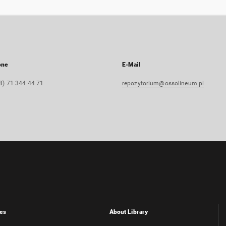
one
E-Mail
8) 71 344 44 71
repozytorium@ossolineum.pl
es
About Library