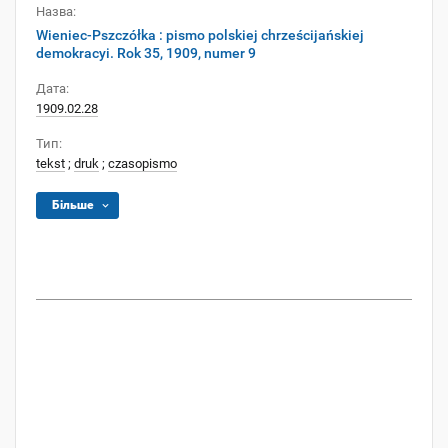
Назва:
Wieniec-Pszczółka : pismo polskiej chrześcijańskiej
demokracyi. Rok 35, 1909, numer 9
Дата:
1909.02.28
Тип:
tekst
;
druk
;
czasopismo
Більше