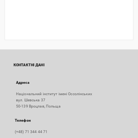
КОНТАКТНІ ДАНІ
Адреса
Національний інститут імені Оссолінських
вул. Шевська 37
50-139 Вроцлав, Польща
Телефон
(+48) 71 344 44 71