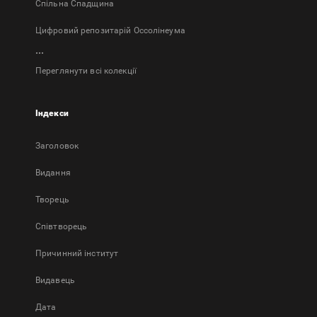
Спільна Спадщина
Цифровий репозитарій Оссолінеума
...
Переглянути всі колекції
Індекси
Заголовок
Bидання
Творець
Співтворець
Причинний інститут
Видавець
Дата