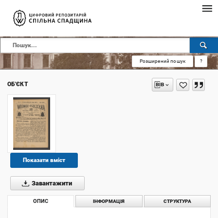
Розширений пошук
?
ОБ'ЄКТ
Показати вміст
Завантажити
ОПИС
ІНФОРМАЦІЯ
СТРУКТУРА