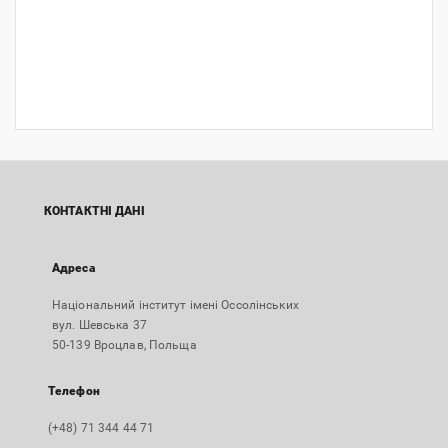
КОНТАКТНІ ДАНІ
Адреса
Національний інститут імені Оссолінських
вул. Шевська 37
50-139 Вроцлав, Польща
Телефон
(+48) 71 344 44 71