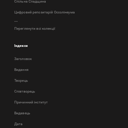
Спільна Спадщина
Цифровий репозитарій Оссолінеума
...
Переглянути всі колекції
Індекси
Заголовок
Bидання
Творець
Співтворець
Причинний інститут
Видавець
Дата