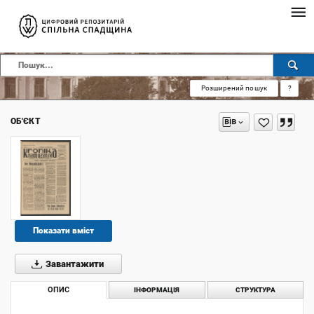
Розширений пошук
?
ОБ'ЄКТ
Показати вміст
Завантажити
ОПИС
ІНФОРМАЦІЯ
СТРУКТУРА