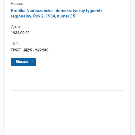
Назва:
Kronika Nadbużańska : demokratyczny tygodnik
regjonalny. Rok 2, 1934, numer 35
Дата:
1934.09.02
Тип:
текст
;
друк
;
журнал
Більше