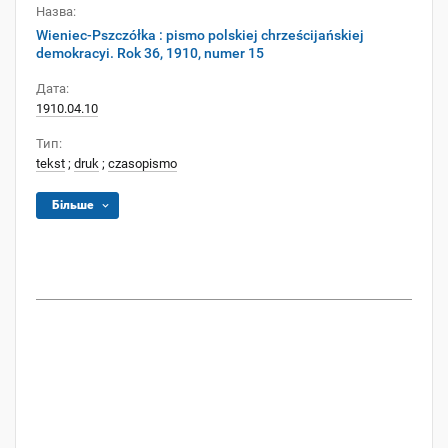
Назва:
Wieniec-Pszczółka : pismo polskiej chrześcijańskiej
demokracyi. Rok 36, 1910, numer 15
Дата:
1910.04.10
Тип:
tekst
;
druk
;
czasopismo
Більше