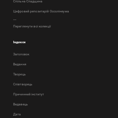
Спільна Спадщина
Цифровий репозитарій Оссолінеума
...
Переглянути всі колекції
Індекси
Заголовок
Bидання
Творець
Співтворець
Причинний інститут
Видавець
Дата