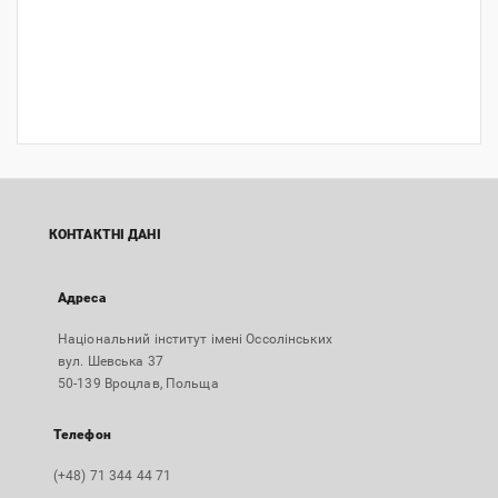
КОНТАКТНІ ДАНІ
Адреса
Національний інститут імені Оссолінських
вул. Шевська 37
50-139 Вроцлав, Польща
Телефон
(+48) 71 344 44 71