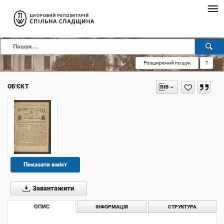
Розширений пошук
?
ОБ'ЄКТ
Показати вміст
Завантажити
ОПИС
ІНФОРМАЦІЯ
СТРУКТУРА