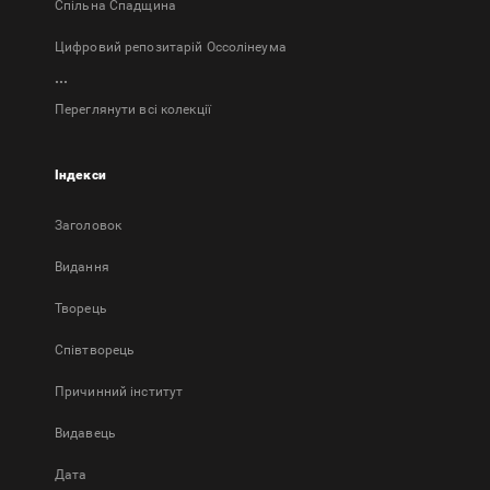
Спільна Спадщина
Цифровий репозитарій Оссолінеума
...
Переглянути всі колекції
Індекси
Заголовок
Bидання
Творець
Співтворець
Причинний інститут
Видавець
Дата