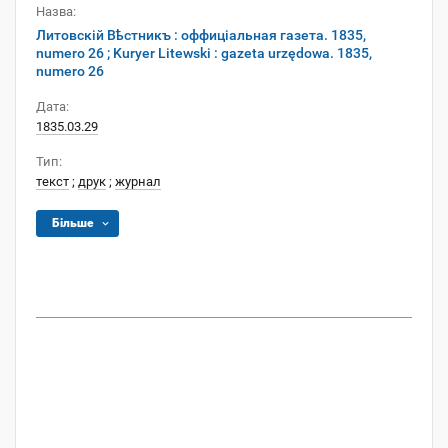
Назва:
Литовскій Вѣстникъ : оффиціальная газета. 1835,
numero 26 ; Kuryer Litewski : gazeta urzędowa. 1835,
numero 26
Дата:
1835.03.29
Тип:
текст
;
друк
;
журнал
Більше