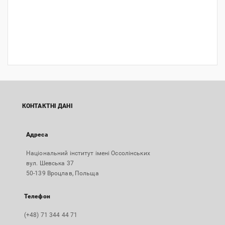
КОНТАКТНІ ДАНІ
Адреса
Національний інститут імені Оссолінських
вул. Шевська 37
50-139 Вроцлав, Польща
Телефон
(+48) 71 344 44 71