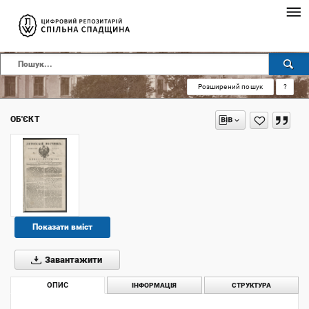
Розширений пошук
?
ОБ'ЄКТ
Показати вміст
Завантажити
ОПИС
ІНФОРМАЦІЯ
СТРУКТУРА