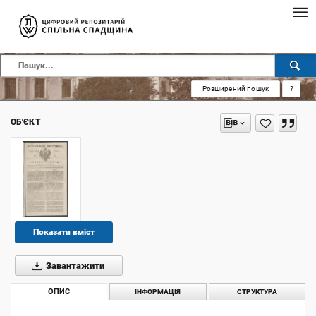
Розширений пошук
?
ОБ'ЄКТ
Показати вміст
Завантажити
ОПИС
ІНФОРМАЦІЯ
СТРУКТУРА