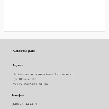
КОНТАКТНІ ДАНІ
Адреса
Національний інститут імені Оссолінських
вул. Шевська 37
50-139 Вроцлав, Польща
Телефон
(+48) 71 344 44 71