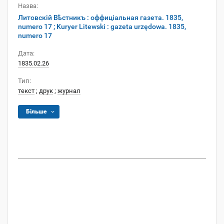
Назва:
Литовскій Вѣстникъ : оффиціальная газета. 1835,
numero 17 ; Kuryer Litewski : gazeta urzędowa. 1835,
numero 17
Дата:
1835.02.26
Тип:
текст
;
друк
;
журнал
Більше