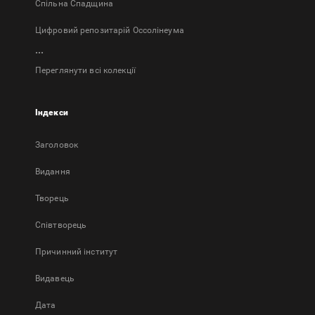
Спільна Спадщина
Цифровий репозитарій Оссолінеума
...
Переглянути всі колекції
Індекси
Заголовок
Bидання
Творець
Співтворець
Причинний інститут
Видавець
Дата